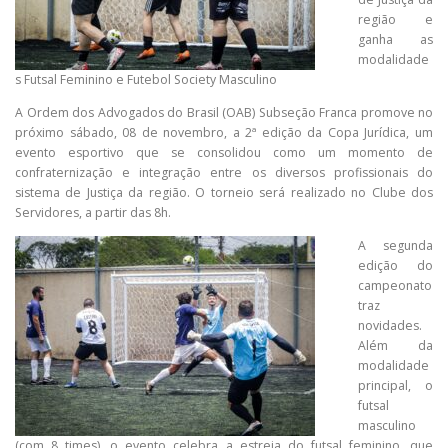
região e
ganha as
modalidade
s Futsal Feminino e Futebol Society Masculino
A Ordem dos Advogados do Brasil (OAB) Subseção Franca promove no
próximo sábado, 08 de novembro, a 2ª edição da Copa Jurídica, um
evento esportivo que se consolidou como um momento de
confraternização e integração entre os diversos profissionais do
sistema de Justiça da região. O torneio será realizado no Clube dos
Servidores, a partir das 8h.
A segunda
edição do
campeonato
traz
novidades.
Além da
modalidade
principal, o
futsal
masculino
(com 8 times), o evento celebra a estreia do futsal feminino, que