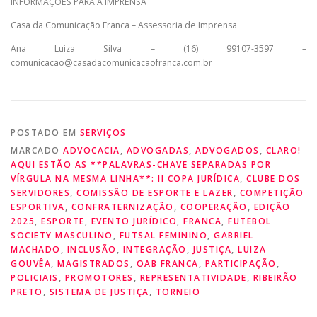
INFORMAÇÕES PARA A IMPRENSA
Casa da Comunicação Franca – Assessoria de Imprensa
Ana Luiza Silva – (16) 99107-3597 –
comunicacao@casadacomunicacaofranca.com.br
POSTADO EM
SERVIÇOS
MARCADO
ADVOCACIA
,
ADVOGADAS
,
ADVOGADOS
,
CLARO!
AQUI ESTÃO AS **PALAVRAS-CHAVE SEPARADAS POR
VÍRGULA NA MESMA LINHA**: II COPA JURÍDICA
,
CLUBE DOS
SERVIDORES
,
COMISSÃO DE ESPORTE E LAZER
,
COMPETIÇÃO
ESPORTIVA
,
CONFRATERNIZAÇÃO
,
COOPERAÇÃO
,
EDIÇÃO
2025
,
ESPORTE
,
EVENTO JURÍDICO
,
FRANCA
,
FUTEBOL
SOCIETY MASCULINO
,
FUTSAL FEMININO
,
GABRIEL
MACHADO
,
INCLUSÃO
,
INTEGRAÇÃO
,
JUSTIÇA
,
LUIZA
GOUVÊA
,
MAGISTRADOS
,
OAB FRANCA
,
PARTICIPAÇÃO
,
POLICIAIS
,
PROMOTORES
,
REPRESENTATIVIDADE
,
RIBEIRÃO
PRETO
,
SISTEMA DE JUSTIÇA
,
TORNEIO