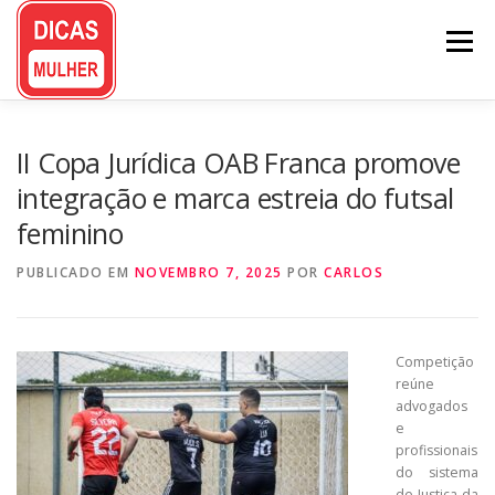
Pular
para
Menu
o
conteúdo
II Copa Jurídica OAB Franca promove
integração e marca estreia do futsal
feminino
PUBLICADO EM
NOVEMBRO 7, 2025
POR
CARLOS
Competição
reúne
advogados
e
profissionais
do sistema
de Justiça da