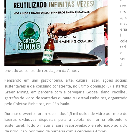
rev
ers
a, o
mat
eria
l
cole
tad
o
ser
á
enviado ao centro de reciclagem da Ambev
Pensando em unir gastronomia, arte, cultura, lazer, ações sociais,
sustentáveis e de consumo consciente, no último domingo (5), a startup
Green Mining, em parceria com a cervejaria Goose Island, recolheu
garrafas de vidro descartadas durante o Festival Pinheiros, organizado
pelo Coletivo Pinheiros, em São Paulo.
Durante o evento, foram recolhidos 1,5 mil quilos de vidro por meio de
lixeiras exclusivas dispostas para a coleta de forma eficiente e
sustentável. Todo o material será reaproveitado e retornado ao ciclo
de produção, por meio da parceria com a cervejaria Ambev.