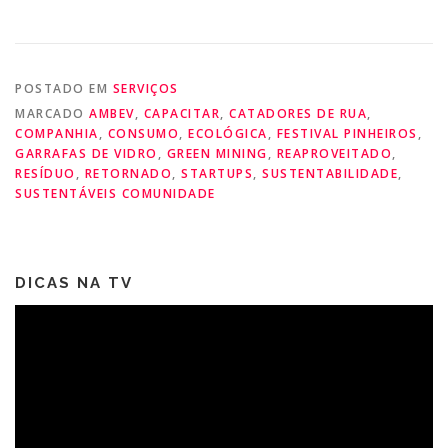
POSTADO EM
SERVIÇOS
MARCADO
AMBEV
,
CAPACITAR
,
CATADORES DE RUA
,
COMPANHIA
,
CONSUMO
,
ECOLÓGICA
,
FESTIVAL PINHEIROS
,
GARRAFAS DE VIDRO
,
GREEN MINING
,
REAPROVEITADO
,
RESÍDUO
,
RETORNADO
,
STARTUPS
,
SUSTENTABILIDADE
,
SUSTENTÁVEIS COMUNIDADE
DICAS NA TV
Tocador
de
vídeo