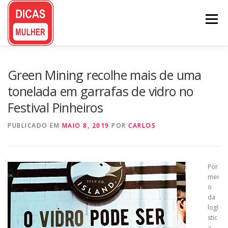
Pular
para
Menu
o
conteúdo
Green Mining recolhe mais de uma
tonelada em garrafas de vidro no
Festival Pinheiros
PUBLICADO EM
MAIO 8, 2019
POR
CARLOS
Por
mei
o
da
logí
stic
a