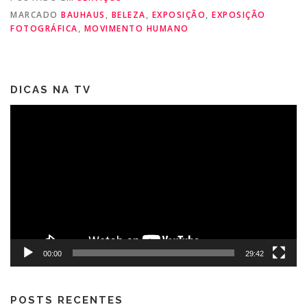
MARCADO
BAUHAUS
,
BELEZA
,
EXPOSIÇÃO
,
EXPOSIÇÃO
FOTOGRÁFICA
,
MOVIMENTO HUMANO
DICAS NA TV
Tocador
de
vídeo
00:00
29:42
POSTS RECENTES