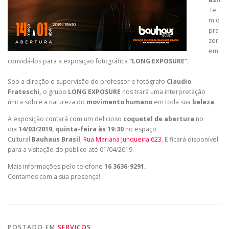
te
m o
pra
zer
em
convidá-los para a exposição fotográfica
“
LONG EXPOSURE
”.
Sob a direção e supervisão do professor e fotógrafo
Claudio
Frateschi,
o grupo
LONG EXPOSURE
nos trará uma interpretação
única sobre a natureza do
movimento humano
em toda sua
beleza
.
A exposição contará com um delicioso
coquetel de abertura
no
dia
14/03/2019, quinta-feira às 19:30
no espaço
Cultural
Bauhaus Brasil
,
Rua Mariana Junqueira 623.
E ficará disponível
para a visitação do público até 01/04/2019.
Mais informações pelo telefone
16 3636-9291.
Contamos com a sua presença!
POSTADO EM
SERVIÇOS