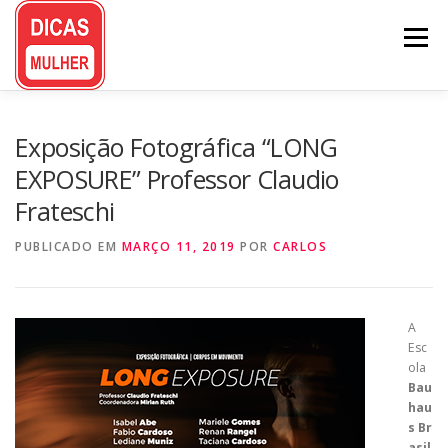
Pular
para
Menu
o
conteúdo
Exposição Fotográfica “LONG
EXPOSURE” Professor Claudio
Frateschi
PUBLICADO EM
MARÇO 11, 2019
POR
CARLOS
A
Esc
ola
Bau
hau
s Br
asil