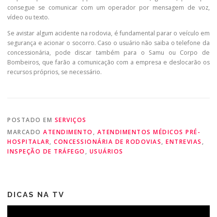
consegue se comunicar com um operador por mensagem de voz,
vídeo ou texto.
Se avistar algum acidente na rodovia, é fundamental parar o veículo em
segurança e acionar o socorro. Caso o usuário não saiba o telefone da
concessionária, pode discar também para o Samu ou Corpo de
Bombeiros, que farão a comunicação com a empresa e deslocarão os
recursos próprios, se necessário.
POSTADO EM
SERVIÇOS
MARCADO
ATENDIMENTO
,
ATENDIMENTOS MÉDICOS PRÉ-
HOSPITALAR
,
CONCESSIONÁRIA DE RODOVIAS
,
ENTREVIAS
,
INSPEÇÃO DE TRÁFEGO
,
USUÁRIOS
DICAS NA TV
Tocador