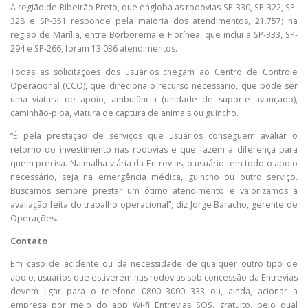
A região de Ribeirão Preto, que engloba as rodovias SP-330, SP-322, SP-
328 e SP-351 responde pela maioria dos atendimentos, 21.757; na
região de Marília, entre Borborema e Florínea, que inclui a SP-333, SP-
294 e SP-266, foram 13.036 atendimentos.
Todas as solicitações dos usuários chegam ao Centro de Controle
Operacional (CCO), que direciona o recurso necessário, que pode ser
uma viatura de apoio, ambulância (unidade de suporte avançado),
caminhão-pipa, viatura de captura de animais ou guincho.
“É pela prestação de serviços que usuários conseguem avaliar o
retorno do investimento nas rodovias e que fazem a diferença para
quem precisa. Na malha viária da Entrevias, o usuário tem todo o apoio
necessário, seja na emergência médica, guincho ou outro serviço.
Buscamos sempre prestar um ótimo atendimento e valorizamos a
avaliação feita do trabalho operacional”, diz Jorge Baracho, gerente de
Operações.
Contato
Em caso de acidente ou da necessidade de qualquer outro tipo de
apoio, usuários que estiverem nas rodovias sob concessão da Entrevias
devem ligar para o telefone 0800 3000 333 ou, ainda, acionar a
empresa por meio do app Wi-fi Entrevias SOS, gratuito, pelo qual