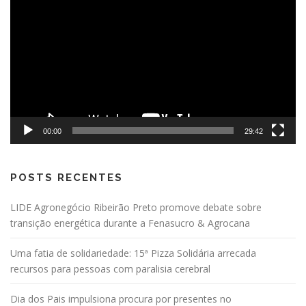
de
vídeo
00:00
29:42
POSTS RECENTES
LIDE Agronegócio Ribeirão Preto promove debate sobre
transição energética durante a Fenasucro & Agrocana
Uma fatia de solidariedade: 15ª Pizza Solidária arrecada
recursos para pessoas com paralisia cerebral
Dia dos Pais impulsiona procura por presentes no