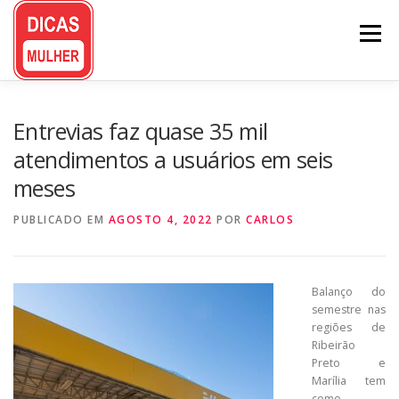
Pular
para
Menu
o
conteúdo
Entrevias faz quase 35 mil
atendimentos a usuários em seis
meses
PUBLICADO EM
AGOSTO 4, 2022
POR
CARLOS
Balanço do
semestre nas
regiões de
Ribeirão
Preto e
Marília tem
como