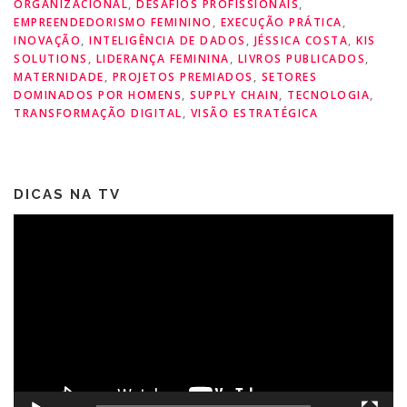
ORGANIZACIONAL
,
DESAFIOS PROFISSIONAIS
,
EMPREENDEDORISMO FEMININO
,
EXECUÇÃO PRÁTICA
,
INOVAÇÃO
,
INTELIGÊNCIA DE DADOS
,
JÉSSICA COSTA
,
KIS
SOLUTIONS
,
LIDERANÇA FEMININA
,
LIVROS PUBLICADOS
,
MATERNIDADE
,
PROJETOS PREMIADOS
,
SETORES
DOMINADOS POR HOMENS
,
SUPPLY CHAIN
,
TECNOLOGIA
,
TRANSFORMAÇÃO DIGITAL
,
VISÃO ESTRATÉGICA
DICAS NA TV
Tocador
de
vídeo