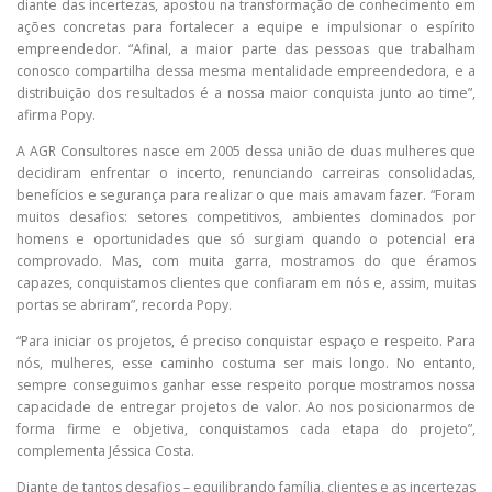
diante das incertezas, apostou na transformação de conhecimento em
ações concretas para fortalecer a equipe e impulsionar o espírito
empreendedor. “Afinal, a maior parte das pessoas que trabalham
conosco compartilha dessa mesma mentalidade empreendedora, e a
distribuição dos resultados é a nossa maior conquista junto ao time”,
afirma Popy.
A AGR Consultores nasce em 2005 dessa união de duas mulheres que
decidiram enfrentar o incerto, renunciando carreiras consolidadas,
benefícios e segurança para realizar o que mais amavam fazer. “Foram
muitos desafios: setores competitivos, ambientes dominados por
homens e oportunidades que só surgiam quando o potencial era
comprovado. Mas, com muita garra, mostramos do que éramos
capazes, conquistamos clientes que confiaram em nós e, assim, muitas
portas se abriram”, recorda Popy.
“Para iniciar os projetos, é preciso conquistar espaço e respeito. Para
nós, mulheres, esse caminho costuma ser mais longo. No entanto,
sempre conseguimos ganhar esse respeito porque mostramos nossa
capacidade de entregar projetos de valor. Ao nos posicionarmos de
forma firme e objetiva, conquistamos cada etapa do projeto”,
complementa Jéssica Costa.
Diante de tantos desafios – equilibrando família, clientes e as incertezas