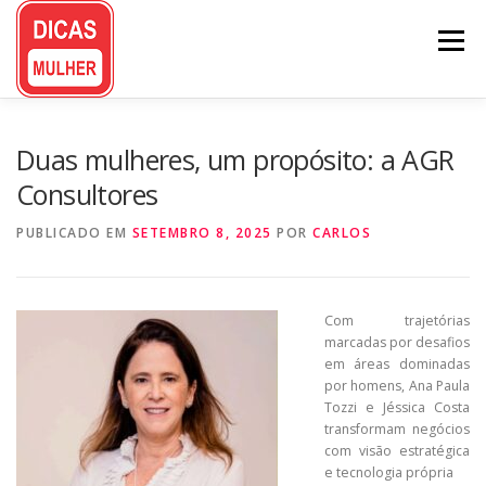
Pular
para
Menu
o
conteúdo
Duas mulheres, um propósito: a AGR
Consultores
PUBLICADO EM
SETEMBRO 8, 2025
POR
CARLOS
Com trajetórias
marcadas por desafios
em áreas dominadas
por homens, Ana Paula
Tozzi e Jéssica Costa
transformam negócios
com visão estratégica
e tecnologia própria