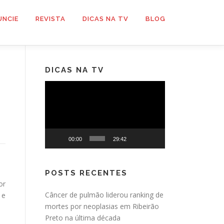
UNCIE
REVISTA
DICAS NA TV
BLOG
DICAS NA TV
Tocador
de
vídeo
00:00
29:42
POSTS RECENTES
or
Câncer de pulmão liderou ranking de
 e
mortes por neoplasias em Ribeirão
Preto na última década