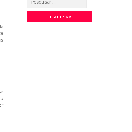
por:
de
se
is
se
ao
or