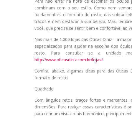
Para não errar na hora de escolher os óculos
combinam com o seu estilo. Como nem sempre es
fundamentais: o formato do rosto, das sobrancelh
traços e nem destacar a sua beleza. Mas, lembr
você, que precisa se sentir bem e confortável ao ve
Nas mais de 1.000 lojas das Óticas Diniz – a maior 
especializados para ajudar na escolha dos ócul
rosto. Para consultar se a unidade m
http://www.oticasdiniz.com.br/lojas/.
Confira, abaixo, algumas dicas para das Óticas 
formato de rosto:
Quadrado
Com ângulos retos, traços fortes e marcantes
dimensões. Para realçar essas características é 
para criar um visual mais harmônico, principalmen