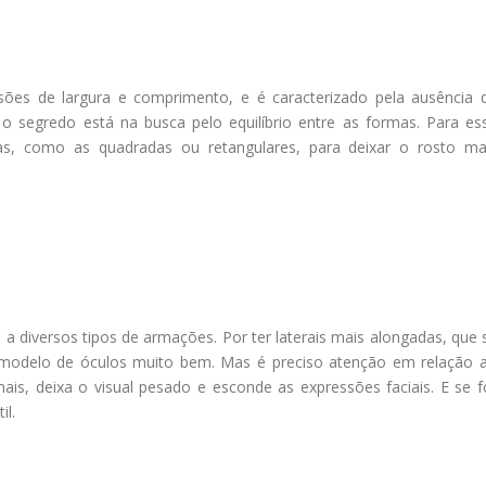
ões de largura e comprimento, e é caracterizado pela ausência 
 o segredo está na busca pelo equilíbrio entre as formas. Para es
as, como as quadradas ou retangulares, para deixar o rosto ma
 diversos tipos de armações. Por ter laterais mais alongadas, que 
 modelo de óculos muito bem. Mas é preciso atenção em relação 
is, deixa o visual pesado e esconde as expressões faciais. E se f
il.