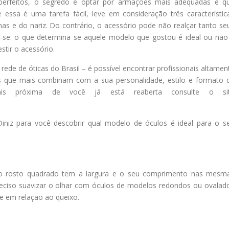
 perfeitos, o segredo é optar por armações mais adequadas e q
sa é uma tarefa fácil, leve em consideração três característic
as e do nariz. Do contrário, o acessório pode não realçar tanto se
e-se: o que determina se aquele modelo que gostou é ideal ou não
stir o acessório.
rede de óticas do Brasil – é possível encontrar profissionais altamen
os que mais combinam com a sua personalidade, estilo e formato 
ais próxima de você já está reaberta consulte o si
Diniz para você descobrir qual modelo de óculos é ideal para o s
, o rosto quadrado tem a largura e o seu comprimento nas mesm
preciso suavizar o olhar com óculos de modelos redondos ou ovalad
te em relação ao queixo.