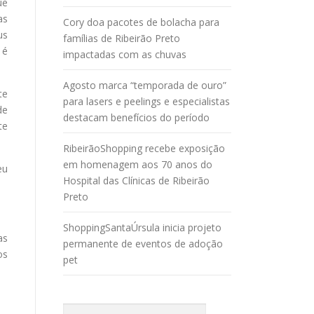
ue
as
Cory doa pacotes de bolacha para
us
famílias de Ribeirão Preto
 é
impactadas com as chuvas
Agosto marca “temporada de ouro”
te
para lasers e peelings e especialistas
de
destacam benefícios do período
te
RibeirãoShopping recebe exposição
em homenagem aos 70 anos do
eu
Hospital das Clínicas de Ribeirão
Preto
ShoppingSantaÚrsula inicia projeto
as
permanente de eventos de adoção
os
pet
Pesquisar