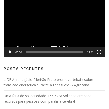
Tocador
de
vídeo
00:00
29:42
POSTS RECENTES
LIDE Agronegócio Ribeirão Preto promove debate sobre
transição energética durante a Fenasucro & Agrocana
Uma fatia de solidariedade: 15ª Pizza Solidária arrecada
recursos para pessoas com paralisia cerebral