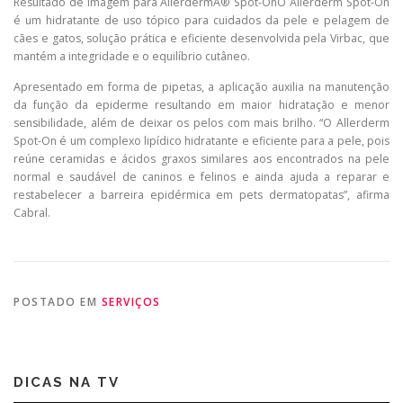
Resultado de imagem para AllerdermÂ® Spot-OnO Allerderm Spot-On
é um hidratante de uso tópico para cuidados da pele e pelagem de
cães e gatos, solução prática e eficiente desenvolvida pela Virbac, que
mantém a integridade e o equilíbrio cutâneo.
Apresentado em forma de pipetas, a aplicação auxilia na manutenção
da função da epiderme resultando em maior hidratação e menor
sensibilidade, além de deixar os pelos com mais brilho. “O Allerderm
Spot-On é um complexo lipídico hidratante e eficiente para a pele, pois
reúne ceramidas e ácidos graxos similares aos encontrados na pele
normal e saudável de caninos e felinos e ainda ajuda a reparar e
restabelecer a barreira epidérmica em pets dermatopatas”, afirma
Cabral.
POSTADO EM
SERVIÇOS
DICAS NA TV