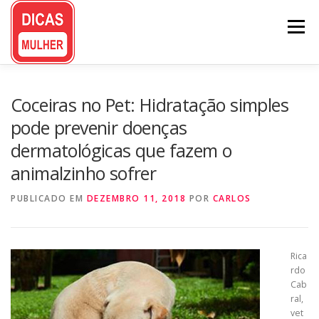
Pular
para
Menu
o
conteúdo
Coceiras no Pet: Hidratação simples
pode prevenir doenças
dermatológicas que fazem o
animalzinho sofrer
PUBLICADO EM
DEZEMBRO 11, 2018
POR
CARLOS
Rica
rdo
Cab
ral,
vet