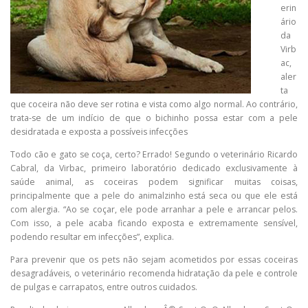
erin
ário
da
Virb
ac,
aler
ta
que coceira não deve ser rotina e vista como algo normal. Ao contrário,
trata-se de um indício de que o bichinho possa estar com a pele
desidratada e exposta a possíveis infecções
Todo cão e gato se coça, certo? Errado! Segundo o veterinário Ricardo
Cabral, da Virbac, primeiro laboratório dedicado exclusivamente à
saúde animal, as coceiras podem significar muitas coisas,
principalmente que a pele do animalzinho está seca ou que ele está
com alergia. “Ao se coçar, ele pode arranhar a pele e arrancar pelos.
Com isso, a pele acaba ficando exposta e extremamente sensível,
podendo resultar em infecções”, explica.
Para prevenir que os pets não sejam acometidos por essas coceiras
desagradáveis, o veterinário recomenda hidratação da pele e controle
de pulgas e carrapatos, entre outros cuidados.