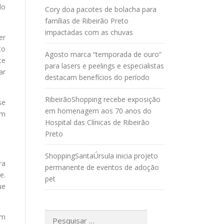
do
Cory doa pacotes de bolacha para
famílias de Ribeirão Preto
impactadas com as chuvas
er
to
Agosto marca “temporada de ouro”
te
para lasers e peelings e especialistas
ar
destacam benefícios do período
RibeirãoShopping recebe exposição
se
em homenagem aos 70 anos do
em
Hospital das Clínicas de Ribeirão
Preto
ShoppingSantaÚrsula inicia projeto
ra
permanente de eventos de adoção
e.
pet
ue
Pesquisar
em