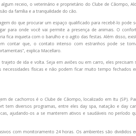
 algum receio, o veterinário e proprietário do Clube de Cãompo, Al
são da família e a tranquilidade do cão.
iagem do que procurar um espaço qualificado para recebê-lo pode s
gar para onde você vai permite a presença de animais. O confor
 fica inquieta com o barulho e o agito das festas. Além disso, exis
sem contar que, o contato intenso com estranhos pode se torn
rtamentais”, explica Macellaro.
rajeto de ida e volta. Seja em aviões ou em carro, eles precisam 
 as necessidades físicas e não podem ficar muito tempo fechados 
m de cachorros é o Clube de Cãompo, localizado em Itu (SP). Pa
ort tem diversos programas, entre eles day spa, natação e day car
sicas, ajudando-os a se manterem ativos e saudáveis no período q
clusivos com monitoramento 24 horas. Os ambientes são divididos 