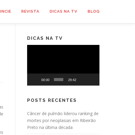
UNCIE
REVISTA
DICAS NA TV
BLOG
DICAS NA TV
Tocador
de
vídeo
00:00
29:42
POSTS RECENTES
as
Câncer de pulmão liderou ranking de
de
mortes por neoplasias em Ribeirão
Preto na última década
is