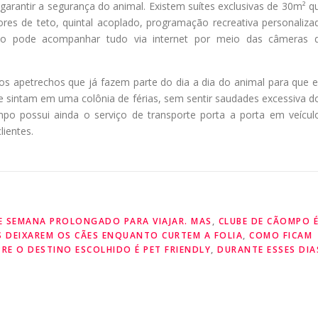
rantir a segurança do animal. Existem suítes exclusivas de 30m² q
res de teto, quintal acoplado, programação recreativa personaliza
ário pode acompanhar tudo via internet por meio das câmeras 
s apetrechos que já fazem parte do dia a dia do animal para que e
e sintam em uma colônia de férias, sem sentir saudades excessiva d
po possui ainda o serviço de transporte porta a porta em veícul
ientes.
DE SEMANA PROLONGADO PARA VIAJAR. MAS
,
CLUBE DE CÃOMPO 
 DEIXAREM OS CÃES ENQUANTO CURTEM A FOLIA
,
COMO FICAM
RE O DESTINO ESCOLHIDO É PET FRIENDLY
,
DURANTE ESSES DIA