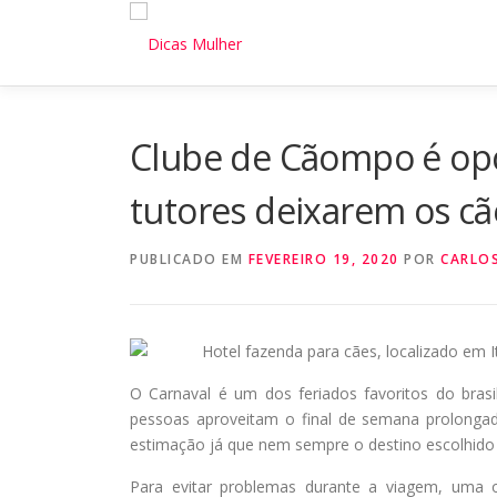
Pular
para
o
conteúdo
Clube de Cãompo é opç
tutores deixarem os cã
PUBLICADO EM
FEVEREIRO 19, 2020
POR
CARLO
Hotel fazenda para cães, localizado em It
O Carnaval é um dos feriados favoritos do brasil
pessoas aproveitam o final de semana prolongad
estimação já que nem sempre o destino escolhido é
Para evitar problemas durante a viagem, uma 