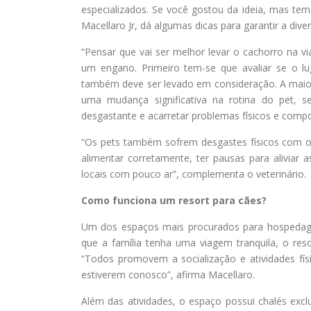
especializados. Se você gostou da ideia, mas tem
Macellaro Jr, dá algumas dicas para garantir a diver
“Pensar que vai ser melhor levar o cachorro na v
um engano. Primeiro tem-se que avaliar se o lu
também deve ser levado em consideração. A maioria
uma mudança significativa na rotina do pet, 
desgastante e acarretar problemas físicos e compo
“Os pets também sofrem desgastes físicos com o t
alimentar corretamente, ter pausas para aliviar
locais com pouco ar”, complementa o veterinário.
Como funciona um resort para cães?
Um dos espaços mais procurados para hospedage
que a família tenha uma viagem tranquila, o res
“Todos promovem a socialização e atividades fí
estiverem conosco”, afirma Macellaro.
Além das atividades, o espaço possui chalés ex