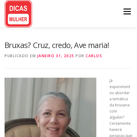
Pular
para
Menu
o
conteúdo
Bruxas? Cruz, credo, Ave maria!
PUBLICADO EM
JANEIRO 31, 2025
POR
CARLOS
Já
experiment
ou abordar
a temática
da bruxaria
com
alguém?
Certamente
haverá
pessoas que