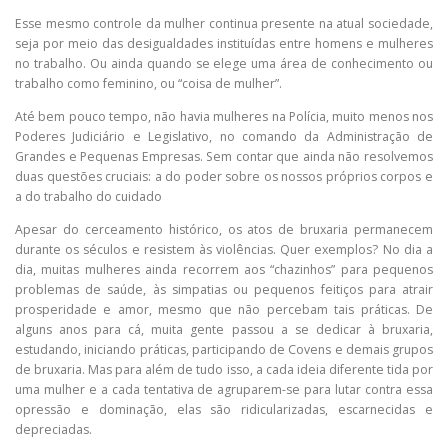
Esse mesmo controle da mulher continua presente na atual sociedade,
seja por meio das desigualdades instituídas entre homens e mulheres
no trabalho. Ou ainda quando se elege uma área de conhecimento ou
trabalho como feminino, ou “coisa de mulher”.
Até bem pouco tempo, não havia mulheres na Polícia, muito menos nos
Poderes Judiciário e Legislativo, no comando da Administração de
Grandes e Pequenas Empresas. Sem contar que ainda não resolvemos
duas questões cruciais: a do poder sobre os nossos próprios corpos e
a do trabalho do cuidado
Apesar do cerceamento histórico, os atos de bruxaria permanecem
durante os séculos e resistem às violências. Quer exemplos? No dia a
dia, muitas mulheres ainda recorrem aos “chazinhos” para pequenos
problemas de saúde, às simpatias ou pequenos feitiços para atrair
prosperidade e amor, mesmo que não percebam tais práticas. De
alguns anos para cá, muita gente passou a se dedicar à bruxaria,
estudando, iniciando práticas, participando de Covens e demais grupos
de bruxaria. Mas para além de tudo isso, a cada ideia diferente tida por
uma mulher e a cada tentativa de agruparem-se para lutar contra essa
opressão e dominação, elas são ridicularizadas, escarnecidas e
depreciadas.