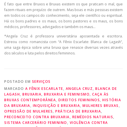
É fato que entre Bruxos e Bruxas existem os que praticam o mal, que
fazem rituais em prejuízo de outrem. Mas boas e más pessoas existem
em todos os campos do conhecimento, seja ele científico ou espiritual.
Há os bons padres e os maus, os bons pastores e os maus, os bons
médicos, professores, advogados e também os maus…
*Angela Cruz é professora universitária aposentada e escritora.
Estreou como romancista com “A Fênix Escarlate: Blanca de Lagash”,
uma saga épica sobre uma bruxa que renasce diversas vezes através
dos séculos e luta pelos direitos femininos.
POSTADO EM
SERVIÇOS
MARCADO
A FÊNIX ESCARLATE
,
ANGELA CRUZ
,
BLANCA DE
LAGASH
,
BRUXARIA
,
BRUXARIA E FEMINISMO
,
CAÇA ÀS
BRUXAS CONTEMPORÂNEA
,
DIREITOS FEMININOS
,
HISTÓRIA
DA BRUXARIA
,
INQUISIÇÃO E BRUXARIA
,
MULHERES BRUXAS
,
OPRESSÃO DE MULHERES
,
PRÁTICAS DE BRUXARIA
,
PRECONCEITO CONTRA BRUXARIA
,
REMÉDIOS NATURAIS
,
SISTEMA CARCERÁRIO FEMININO
,
VIOLÊNCIA CONTRA