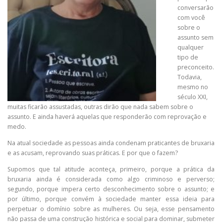
conversarão
com você
sobre o
assunto sem
qualquer
tipo de
preconceito.
Todavia,
mesmo no
século XXI,
muitas ficarão assustadas, outras dirão que nada sabem sobre o
assunto. E ainda haverá aquelas que responderão com reprovação e
medo.
Na atual sociedade as pessoas ainda condenam praticantes de bruxaria
e as acusam, reprovando suas práticas. E por que o fazem?
Supomos que tal atitude aconteça, primeiro, porque a prática da
bruxaria ainda é considerada como algo criminoso e perverso;
segundo, porque impera certo desconhecimento sobre o assunto; e
por último, porque convém à sociedade manter essa ideia para
perpetuar o domínio sobre as mulheres. Ou seja, esse pensamento
não passa de uma construção histórica e social para dominar, submeter