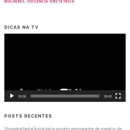
MULHERES
,
VIOLÊNCIA OBSTÉTRICA
DICAS NA TV
Tocador
de
vídeo
00:00
29:42
POSTS RECENTES
ShoppingSantaÚrsula inicia projeto permanente de eventos de