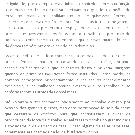
antiguidade, por exemplo, elas tinham o controle sobre sua função
reprodutiva e o direito de utilizar coletivamente grandes extensões de
terra onde plantavam e colhiam tudo o que quisessem. Porém, a
sociedade precisava de mão de obra. Por isso, as terras começaram a
ser cercadas, elas perderam o espaço de cultivo e encontro. Era
preciso que tivessem muitos filhos para o trabalho e a produção de
riquezas. O conhecimento dos remédios que curavam muitas doenças
da época também precisava sair de seus domínios.
Assim, os nobres e o clero começaram a propagar a ideia de que as
práticas femininas não eram “coisa de Deus”. Ficou fácil, portanto,
associá-las à feitiçaria, já que os termos “bruxa e bruxaria” surgiram
quando as primeiras Inquisições foram instituídas. Desse modo, os
homens começaram prioritariamente a realizar os procedimentos
medicinais, e as mulheres comuns tiveram que se recolher e se
conformar com as atividades domésticas.
Até voltaram a ser chamadas oficialmente ao trabalho externo por
ocasião das grandes guerras, mas essa participação foi tolhida assim
que cessaram os conflitos, para que continuassem a cuidar da
reprodução da força de trabalho e realizassem o trabalho gratuito para
a sociedade, o de cuidado da casa. E, caso alguma delas se rebelasse,
comumente era chamada de louca, histérica ou bruxa.