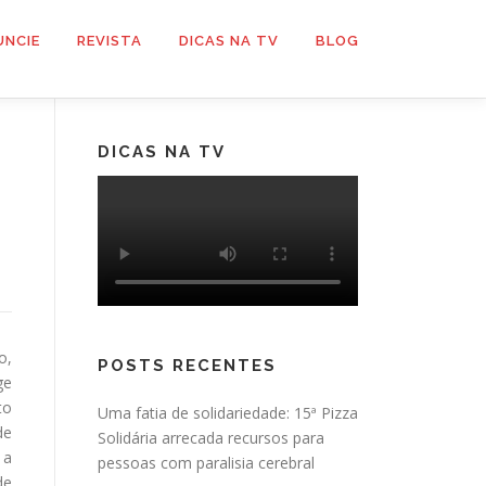
UNCIE
REVISTA
DICAS NA TV
BLOG
DICAS NA TV
o,
POSTS RECENTES
ge
to
Uma fatia de solidariedade: 15ª Pizza
de
Solidária arrecada recursos para
 a
pessoas com paralisia cerebral
de