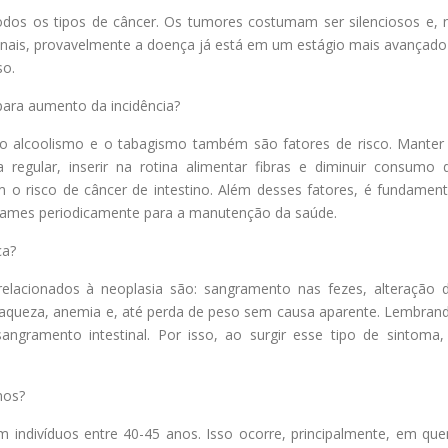
todos os tipos de câncer. Os tumores costumam ser silenciosos e, 
inais, provavelmente a doença já está em um estágio mais avançado
so.
ara aumento da incidência?
o alcoolismo e o tabagismo também são fatores de risco. Manter
a regular, inserir na rotina alimentar fibras e diminuir consumo 
 o risco de câncer de intestino. Além desses fatores, é fundament
xames periodicamente para a manutenção da saúde.
ça?
relacionados à neoplasia são: sangramento nas fezes, alteração 
 fraqueza, anemia e, até perda de peso sem causa aparente. Lembran
ramento intestinal. Por isso, ao surgir esse tipo de sintoma,
nos?
m indivíduos entre 40-45 anos. Isso ocorre, principalmente, em qu