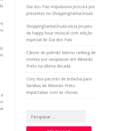
ás
Dia dos Pais impulsiona procura por
presentes no ShoppingSantaÚrsula
em
ShoppingSantaÚrsula inicia projeto
om
de happy hour musical com edição
especial de Dia dos Pais
do
Câncer de pulmão liderou ranking de
io
mortes por neoplasias em Ribeirão
Preto na última década
Cory doa pacotes de bolacha para
famílias de Ribeirão Preto
impactadas com as chuvas
 e
po
ha
Pesquisar
por: