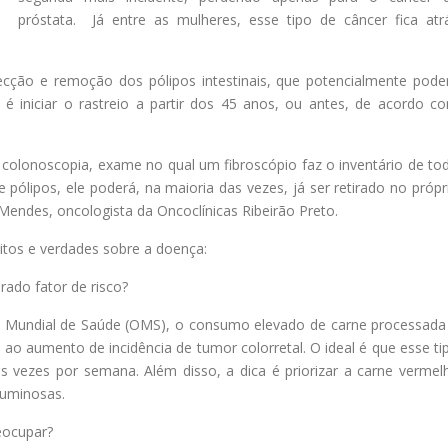
próstata. Já entre as mulheres, esse tipo de câncer fica atr
cção e remoção dos pólipos intestinais, que potencialmente pod
 é iniciar o rastreio a partir dos 45 anos, ou antes, de acordo c
a a colonoscopia, exame no qual um fibroscópio faz o inventário de to
e pólipos, ele poderá, na maioria das vezes, já ser retirado no própr
Mendes, oncologista da Oncoclínicas Ribeirão Preto.
mitos e verdades sobre a doença:
ado fator de risco?
o Mundial de Saúde (OMS), o consumo elevado de carne processada
ao aumento de incidência de tumor colorretal. O ideal é que esse ti
s vezes por semana. Além disso, a dica é priorizar a carne vermel
guminosas.
eocupar?