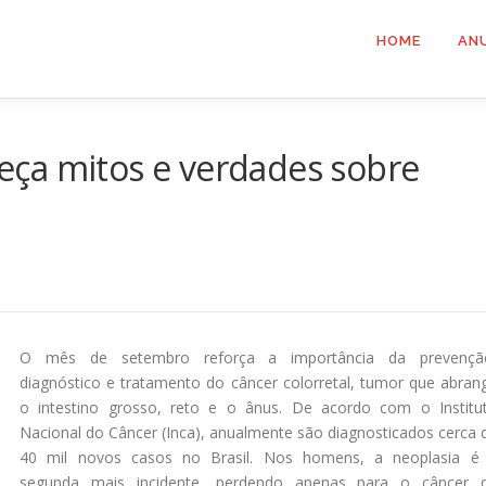
HOME
AN
ça mitos e verdades sobre
O mês de setembro reforça a importância da prevençã
diagnóstico e tratamento do câncer colorretal, tumor que abran
o intestino grosso, reto e o ânus. De acordo com o Institu
Nacional do Câncer (Inca), anualmente são diagnosticados cerca 
40 mil novos casos no Brasil. Nos homens, a neoplasia é
segunda mais incidente, perdendo apenas para o câncer 