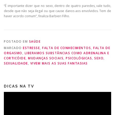
“É importante dizer que no sexo, dentro de quatro paredes, vale tudo,
desde que não seja ilegal ou que cause danos aos envolvidos. Tem de
haver acordo comum”, finaliza Barbieri Filho.
POSTADO EM
SAÚDE
MARCADO
ESTRESSE
,
FALTA DE CONHECIMENTOS
,
FALTA DE
ORGASMO
,
LIBERAMOS SUBSTÂNCIAS COMO ADRENALINA E
CORTICÓIDE
,
MUDANÇAS SOCIAIS
,
PSICOLÓGICAS
,
SEXO
,
SEXUALIDADE
,
VIVEM MAIS AS SUAS FANTASIAS
DICAS NA TV
Tocador
de
vídeo