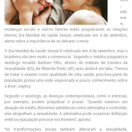
,
estr
ess
e,
mudanças sociais e outros fatores estão prejudicando as relações
íntimas; Dia Mundial da Saúde Sexual, celebrado em 4 de setembro,
alerta sobre a importância de se debater o tema
O Dia Mundial da Saúde Sexual é celebrado em 4 de setembro, mas o
brasileiro não tem muito a comemorar. Segundo o médico psiquiatra e
sexólogo Arnaldo Barbieri Filho, diretor do Instituto de Estudos da
Sexualidade (IES), de Ribeirão Preto (SP), sexo ainda é um tabu. “Temos
de tratar o assunto como qualidade de vida, saúde, pois boa parte da
população possui uma visão equivocada e pouco conhecimento sobre
a área”, explica.
Segundo o sexólogo, as doenças contemporâneas, como o estresse,
por exemplo, podem prejudicar o prazer. “Quando estamos em
situação de estafa, liberamos substâncias como adrenalina e corticóide,
elas atrapalham a sexualidade. A adrenalina pode ocasionar disfunção
erétil ou ejaculação precoce nos homens”, aponta.
“As transformações sociais também alteraram a sexualidade,