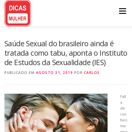
Pular
para
Menu
o
conteúdo
Saúde Sexual do brasileiro ainda é
tratada como tabu, aponta o Instituto
de Estudos da Sexualidade (IES)
PUBLICADO EM
AGOSTO 31, 2019
POR
CARLOS
Falt
a
de
con
heci
me
ntos