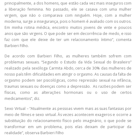
principalmente, a dos homens, que estão cada vez mais inseguros com
a liberação feminina. No passado, ele se casava com uma mulher
virgem, que não o comparava com ninguém. Hoje, com a mulher
moderna, surge a insegurança, pois o homem é avaliado com os outros.
Em minha rotina médica, encontro muitos jovens de vinte e poucos
anos que são virgens. O que pode ser em decorrência de medo, e isso
faz com que ele deixe de ter um relacionamento íntimo”, comenta
Barbieri Filho.
De acordo com Barbieri Filho, as mulheres também sofrem com
problemas sexuais. “Segundo o Estudo da Vida Sexual do Brasileiro”
realizado pela sexóloga Carmita Abdo, cerca de 30% das mulheres de
nosso país têm dificuldades em atingir o orgasmo. As causas da falta de
orgasmo podem ser psicológicas, como repressão sexual na infância,
traumas sexuais ou doenças como a depressão. As razões podem ser
físicas, como as alterações hormonais ou o uso de certos
medicamentos”, diz.
Sexo Virtual – “Atualmente as pessoas vivem mais as suas fantasias por
meio de filmes e sexo virtual. Às vezes acontecem exageros e ocorre a
substituição do relacionamento físico pelo imaginário, o que pode se
transformar em um problema, pois elas deixam de participar da
realidade”, observa Barbieri Filho