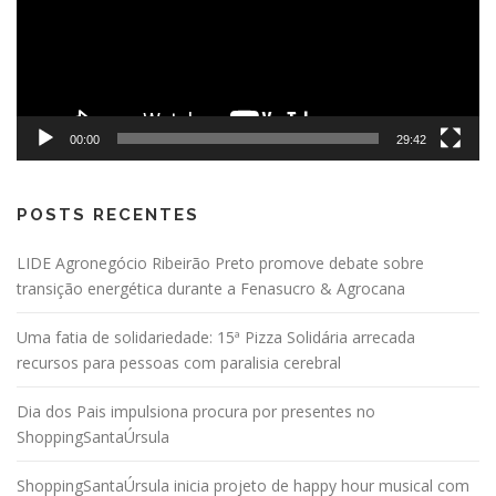
00:00
29:42
POSTS RECENTES
LIDE Agronegócio Ribeirão Preto promove debate sobre
transição energética durante a Fenasucro & Agrocana
Uma fatia de solidariedade: 15ª Pizza Solidária arrecada
recursos para pessoas com paralisia cerebral
Dia dos Pais impulsiona procura por presentes no
ShoppingSantaÚrsula
ShoppingSantaÚrsula inicia projeto de happy hour musical com