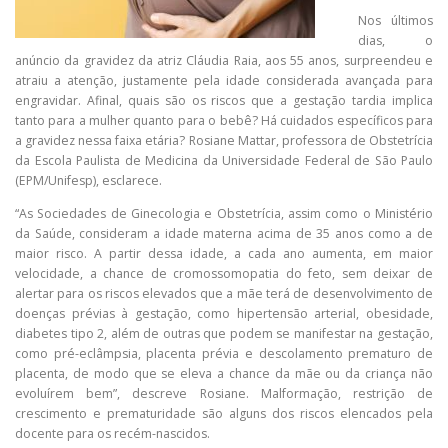
Nos últimos
dias, o
anúncio da gravidez da atriz Cláudia Raia, aos 55 anos, surpreendeu e
atraiu a atenção, justamente pela idade considerada avançada para
engravidar. Afinal, quais são os riscos que a gestação tardia implica
tanto para a mulher quanto para o bebê? Há cuidados específicos para
a gravidez nessa faixa etária? Rosiane Mattar, professora de Obstetrícia
da Escola Paulista de Medicina da Universidade Federal de São Paulo
(EPM/Unifesp), esclarece.
“As Sociedades de Ginecologia e Obstetrícia, assim como o Ministério
da Saúde, consideram a idade materna acima de 35 anos como a de
maior risco. A partir dessa idade, a cada ano aumenta, em maior
velocidade, a chance de cromossomopatia do feto, sem deixar de
alertar para os riscos elevados que a mãe terá de desenvolvimento de
doenças prévias à gestação, como hipertensão arterial, obesidade,
diabetes tipo 2, além de outras que podem se manifestar na gestação,
como pré-eclâmpsia, placenta prévia e descolamento prematuro de
placenta, de modo que se eleva a chance da mãe ou da criança não
evoluírem bem”, descreve Rosiane. Malformação, restrição de
crescimento e prematuridade são alguns dos riscos elencados pela
docente para os recém-nascidos.