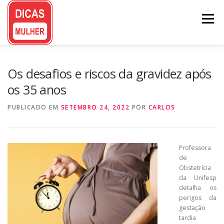
Pular
para
Menu
o
conteúdo
Os desafios e riscos da gravidez após
os 35 anos
PUBLICADO EM
SETEMBRO 24, 2022
POR
CARLOS
Professora
de
Obstetrícia
da Unifesp
detalha os
perigos da
gestação
tardia