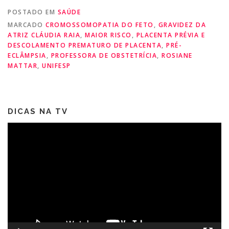
POSTADO EM
SAÚDE
MARCADO
CROMOSSOMOPATIA DO FETO
,
GRAVIDEZ DA
ATRIZ CLÁUDIA RAIA
,
MAIOR RISCO
,
PLACENTA PRÉVIA E
DESCOLAMENTO PREMATURO DE PLACENTA
,
PRÉ-
ECLÂMPSIA
,
PROFESSORA DE OBSTETRÍCIA
,
ROSIANE
MATTAR
,
UNIFESP
DICAS NA TV
Tocador
de
vídeo