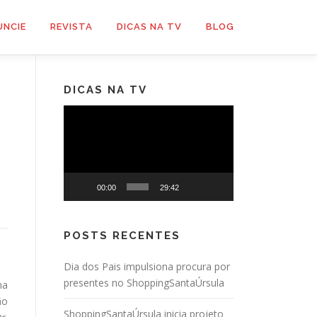
UNCIE
REVISTA
DICAS NA TV
BLOG
DICAS NA TV
Tocador
de
vídeo
00:00
29:42
POSTS RECENTES
Dia dos Pais impulsiona procura por
presentes no ShoppingSantaÚrsula
na
ão
ShoppingSantaÚrsula inicia projeto