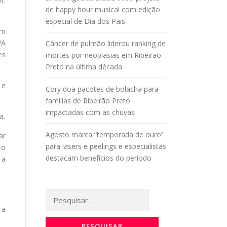
r.
de happy hour musical com edição
especial de Dia dos Pais
um
VA
Câncer de pulmão liderou ranking de
es
mortes por neoplasias em Ribeirão
Preto na última década
 e
Cory doa pacotes de bolacha para
famílias de Ribeirão Preto
impactadas com as chuvas
a.
Agosto marca “temporada de ouro”
ar
para lasers e peelings e especialistas
 o
destacam benefícios do período
 a
Pesquisar
por:
 a