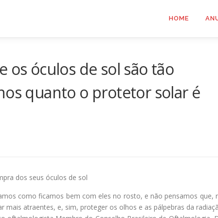
HOME
AN
 os óculos de sol são tão
hos quanto o protetor solar é
mpra dos seus óculos de sol
ramos como ficamos bem com eles no rosto, e não pensamos que, 
r mais atraentes, e, sim, proteger os olhos e as pálpebras da radiaç