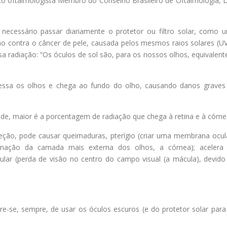
ico oftalmologista Membro do Conselho Brasileiro de Oftalmologia, D
ecessário passar diariamente o protetor ou filtro solar, como 
ção contra o câncer de pele, causada pelos mesmos raios solares (U
a radiação: “Os óculos de sol são, para os nossos olhos, equivalent
ravessa os olhos e chega ao fundo do olho, causando danos graves
de, maior é a porcentagem de radiação que chega à retina e à córne
teção, pode causar queimaduras, pterígio (criar uma membrana ocul
lamação da camada mais externa dos olhos, a córnea); acelera
lar (perda de visão no centro do campo visual (a mácula), devido
e-se, sempre, de usar os óculos escuros (e do protetor solar para