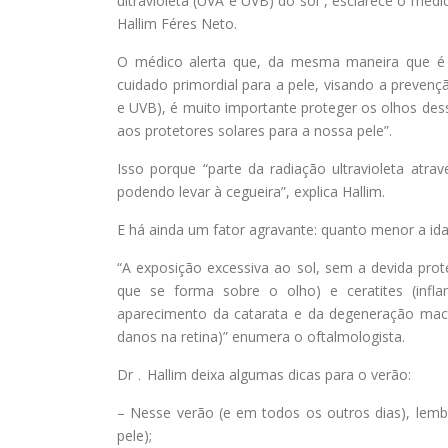
ultravioleta (UVA e UVB) do sol”, esclarece o méd
Hallim Féres Neto.
O médico alerta que, da mesma maneira que é n
cuidado primordial para a pele, visando a preven
e UVB), é muito importante proteger os olhos dess
aos protetores solares para a nossa pele”.
Isso porque “parte da radiação ultravioleta at
podendo levar à cegueira”, explica Hallim.
E há ainda um fator agravante: quanto menor a ida
“A exposição excessiva ao sol, sem a devida pro
que se forma sobre o olho) e ceratites (inf
aparecimento da catarata e da degeneração macu
danos na retina)” enumera o oftalmologista.
Dr﹒Hallim deixa algumas dicas para o verão:
– Nesse verão (e em todos os outros dias), lembr
pele);