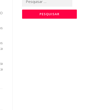
por:
 O
os
os
ca
za
ca