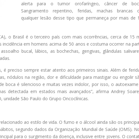
alerta para o tumor orofaríngeo, câncer de boc
Sangramento repentino, feridas, machas brancas 
qualquer lesão desse tipo que permaneça por mais de 
), o Brasil é o terceiro país com mais ocorrências, cerca de 15 m
is incidência em homens acima de 50 anos e costuma ocorrer na par
ssoalho bucal, lábios, as bochechas, gengivas, glândulas salivare
adas.
 é preciso sempre estar atento aos primeiros sinais. Além de ferid
, nódulos na região, dor e dificuldade para mastigar ou engolir s
e boca é silencioso e muitas vezes indolor, por isso, o autoexame
nas detectada em estados mais avançados”, afirma Andrey Soare
O, unidade São Paulo do Grupo Oncoclínicas.
lacionado ao estilo de vida. O fumo e o álcool ainda são os principa
hábitos, segundo dados da Organização Mundial de Saúde (OMS). N
cipal para o surgimento da doença, inclusive entre jovens. O conta