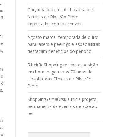
a.
Cory doa pacotes de bolacha para
ou
famílias de Ribeirão Preto
15
impactadas com as chuvas
il
Agosto marca “temporada de ouro”
te
para lasers e peelings e especialistas
s,
destacam benefícios do período
RibeirãoShopping recebe exposição
as
em homenagem aos 70 anos do
ão
Hospital das Clínicas de Ribeirão
 é
Preto
s,
ShoppingSantaÚrsula inicia projeto
permanente de eventos de adoção
pet
is
os
to
Pesquisar