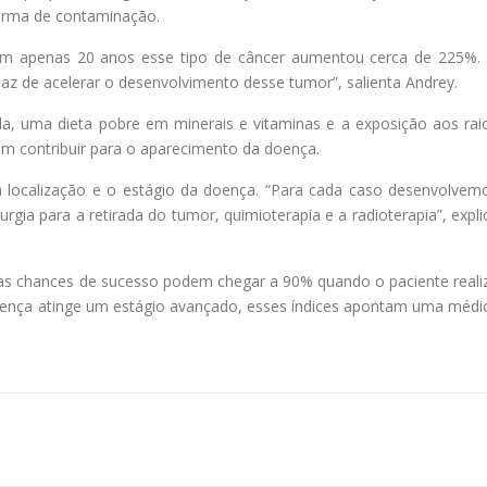
 forma de contaminação.
em apenas 20 anos esse tipo de câncer aumentou cerca de 225%.
apaz de acelerar o desenvolvimento desse tumor”, salienta Andrey.
ada, uma dieta pobre em minerais e vitaminas e a exposição aos rai
 contribuir para o aparecimento da doença.
localização e o estágio da doença. “Para cada caso desenvolvem
gia para a retirada do tumor, quimioterapia e a radioterapia”, expli
 as chances de sucesso podem chegar a 90% quando o paciente reali
nça atinge um estágio avançado, esses índices apontam uma médi