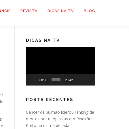
UNCIE
REVISTA
DICAS NA TV
BLOG
DICAS NA TV
Tocador
de
vídeo
00:00
29:42
il
POSTS RECENTES
de
Câncer de pulmão liderou ranking de
mortes por neoplasias em Ribeirão
ar
Preto na última década
te