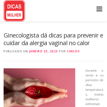
Pular
para
Menu
o
conteúdo
Ginecologista dá dicas para prevenir e
cuidar da alergia vaginal no calor
PUBLICADO EM
JANEIRO 23, 2025
POR
CARLOS
Durante o
verão e os
períodos de
altas
temperatura
s, muitas
mulheres
enfrentam