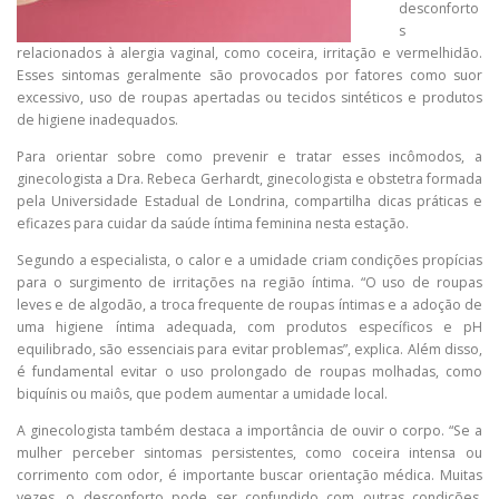
desconforto
s
relacionados à alergia vaginal, como coceira, irritação e vermelhidão.
Esses sintomas geralmente são provocados por fatores como suor
excessivo, uso de roupas apertadas ou tecidos sintéticos e produtos
de higiene inadequados.
Para orientar sobre como prevenir e tratar esses incômodos, a
ginecologista a Dra. Rebeca Gerhardt, ginecologista e obstetra formada
pela Universidade Estadual de Londrina, compartilha dicas práticas e
eficazes para cuidar da saúde íntima feminina nesta estação.
Segundo a especialista, o calor e a umidade criam condições propícias
para o surgimento de irritações na região íntima. “O uso de roupas
leves e de algodão, a troca frequente de roupas íntimas e a adoção de
uma higiene íntima adequada, com produtos específicos e pH
equilibrado, são essenciais para evitar problemas”, explica. Além disso,
é fundamental evitar o uso prolongado de roupas molhadas, como
biquínis ou maiôs, que podem aumentar a umidade local.
A ginecologista também destaca a importância de ouvir o corpo. “Se a
mulher perceber sintomas persistentes, como coceira intensa ou
corrimento com odor, é importante buscar orientação médica. Muitas
vezes, o desconforto pode ser confundido com outras condições,