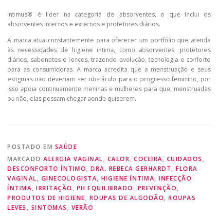
Intimus® é líder na categoria de absorventes, o que inclui os
absorventes internos e externos e protetores diários.
A marca atua constantemente para oferecer um portfólio que atenda
às necessidades de higiene íntima, como absorventes, protetores
diários, sabonetes e lenços, trazendo evolução, tecnologia e conforto
para as consumidoras. A marca acredita que a menstruação e seus
estigmas não deveriam ser obstáculo para o progresso feminino, por
isso apoia continuamente meninas e mulheres para que, menstruadas
ou não, elas possam chegar aonde quiserem.
POSTADO EM
SAÚDE
MARCADO
ALERGIA VAGINAL
,
CALOR
,
COCEIRA
,
CUIDADOS
,
DESCONFORTO ÍNTIMO
,
DRA. REBECA GERHARDT
,
FLORA
VAGINAL
,
GINECOLOGISTA
,
HIGIENE ÍNTIMA
,
INFECÇÃO
ÍNTIMA
,
IRRITAÇÃO
,
PH EQUILIBRADO
,
PREVENÇÃO
,
PRODUTOS DE HIGIENE
,
ROUPAS DE ALGODÃO
,
ROUPAS
LEVES
,
SINTOMAS
,
VERÃO