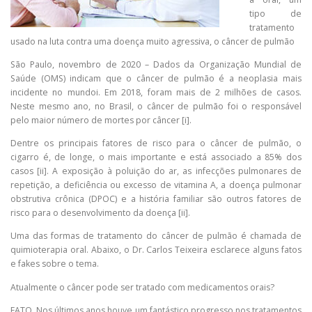
tipo de
tratamento
usado na luta contra uma doença muito agressiva, o câncer de pulmão
São Paulo, novembro de 2020 – Dados da Organização Mundial de
Saúde (OMS) indicam que o câncer de pulmão é a neoplasia mais
incidente no mundoi. Em 2018, foram mais de 2 milhões de casos.
Neste mesmo ano, no Brasil, o câncer de pulmão foi o responsável
pelo maior número de mortes por câncer [i].
Dentre os principais fatores de risco para o câncer de pulmão, o
cigarro é, de longe, o mais importante e está associado a 85% dos
casos [ii]. A exposição à poluição do ar, as infecções pulmonares de
repetição, a deficiência ou excesso de vitamina A, a doença pulmonar
obstrutiva crônica (DPOC) e a história familiar são outros fatores de
risco para o desenvolvimento da doença [ii].
Uma das formas de tratamento do câncer de pulmão é chamada de
quimioterapia oral. Abaixo, o Dr. Carlos Teixeira esclarece alguns fatos
e fakes sobre o tema.
Atualmente o câncer pode ser tratado com medicamentos orais?
FATO. Nos últimos anos houve um fantástico progresso nos tratamentos