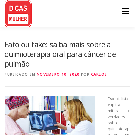
Pular
para
Menu
o
conteúdo
Fato ou fake: saiba mais sobre a
quimioterapia oral para câncer de
pulmão
PUBLICADO EM
NOVEMBRO 10, 2020
POR
CARLOS
Especialista
explica
mitos e
verdades
sobre a
quimioterapi
a oral, um