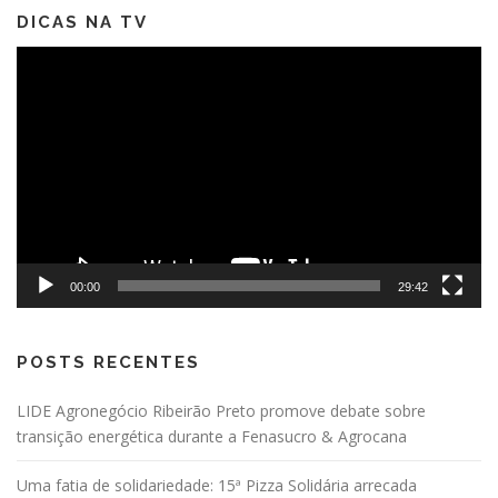
DICAS NA TV
Tocador
de
vídeo
00:00
29:42
POSTS RECENTES
LIDE Agronegócio Ribeirão Preto promove debate sobre
transição energética durante a Fenasucro & Agrocana
Uma fatia de solidariedade: 15ª Pizza Solidária arrecada