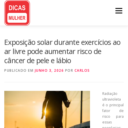
Pular
para
Menu
o
conteúdo
Exposição solar durante exercícios ao
ar livre pode aumentar risco de
câncer de pele e lábio
PUBLICADO EM
JUNHO 3, 2026
POR
CARLOS
Radiação
ultravioleta
é o principal
fator de
risco para
essas
neoplasias;