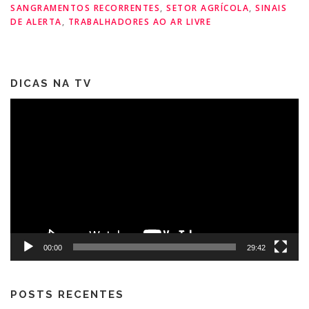
SANGRAMENTOS RECORRENTES
,
SETOR AGRÍCOLA
,
SINAIS
DE ALERTA
,
TRABALHADORES AO AR LIVRE
DICAS NA TV
Tocador
de
vídeo
00:00
29:42
POSTS RECENTES