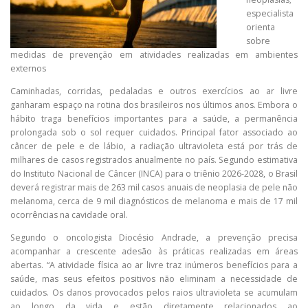
especialista
orienta
sobre
medidas de prevenção em atividades realizadas em ambientes
externos
Caminhadas, corridas, pedaladas e outros exercícios ao ar livre
ganharam espaço na rotina dos brasileiros nos últimos anos. Embora o
hábito traga benefícios importantes para a saúde, a permanência
prolongada sob o sol requer cuidados. Principal fator associado ao
câncer de pele e de lábio, a radiação ultravioleta está por trás de
milhares de casos registrados anualmente no país. Segundo estimativa
do Instituto Nacional de Câncer (INCA) para o triênio 2026-2028, o Brasil
deverá registrar mais de 263 mil casos anuais de neoplasia de pele não
melanoma, cerca de 9 mil diagnósticos de melanoma e mais de 17 mil
ocorrências na cavidade oral.
Segundo o oncologista Diocésio Andrade, a prevenção precisa
acompanhar a crescente adesão às práticas realizadas em áreas
abertas. “A atividade física ao ar livre traz inúmeros benefícios para a
saúde, mas seus efeitos positivos não eliminam a necessidade de
cuidados. Os danos provocados pelos raios ultravioleta se acumulam
ao longo da vida e estão diretamente relacionados ao