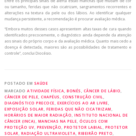
Entre os principais sinais de alerta estão manchas que mudam de cor
ou tamanho, feridas que não cicatrizam, sangramentos recorrentes e
alterações na textura da pele ou dos lábios. Ao identificar qualquer
mudança persistente, a recomendação é procurar avaliação médica.
“Embora muitos desses casos apresentem altas taxas de cura quando
identificados precocemente, o diagnóstico ainda depende da atenção
aos sinais do próprio corpo e da avaliação médica. Quanto mais cedo a
doença é detectada, maiores são as possibilidades de tratamento e
controle”, conclui Diocésio.
POSTADO EM
SAÚDE
MARCADO
ATIVIDADE FÍSICA
,
BONÉS
,
CÂNCER DE LÁBIO
,
CÂNCER DE PELE
,
CHAPÉUS
,
CONSTRUÇÃO CIVIL
,
DIAGNÓSTICO PRECOCE
,
EXERCÍCIOS AO AR LIVRE
,
EXPOSIÇÃO SOLAR
,
FERIDAS QUE NÃO CICATRIZAM
,
HORÁRIOS DE MAIOR RADIAÇÃO
,
INSTITUTO NACIONAL DE
CÂNCER (INCA)
,
MANCHAS NA PELE
,
ÓCULOS COM
PROTEÇÃO UV
,
PREVENÇÃO
,
PROTETOR LABIAL
,
PROTETOR
SOLAR
,
RADIAÇÃO ULTRAVIOLETA
,
RIBEIRÃO PRETO
,