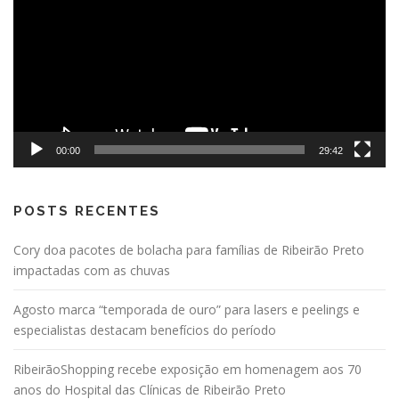
vídeo
00:00
29:42
POSTS RECENTES
Cory doa pacotes de bolacha para famílias de Ribeirão Preto
impactadas com as chuvas
Agosto marca “temporada de ouro” para lasers e peelings e
especialistas destacam benefícios do período
RibeirãoShopping recebe exposição em homenagem aos 70
anos do Hospital das Clínicas de Ribeirão Preto