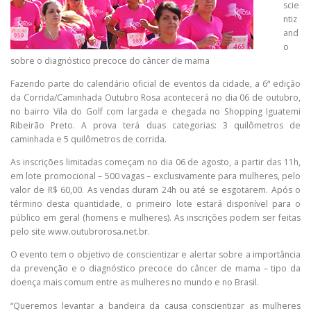
scie
ntiz
and
o
sobre o diagnóstico precoce do câncer de mama
Fazendo parte do calendário oficial de eventos da cidade, a 6ª edição
da Corrida/Caminhada Outubro Rosa acontecerá no dia 06 de outubro,
no bairro Vila do Golf com largada e chegada no Shopping Iguatemi
Ribeirão Preto. A prova terá duas categorias: 3 quilômetros de
caminhada e 5 quilômetros de corrida.
As inscrições limitadas começam no dia 06 de agosto, a partir das 11h,
em lote promocional – 500 vagas – exclusivamente para mulheres, pelo
valor de R$ 60,00. As vendas duram 24h ou até se esgotarem. Após o
término desta quantidade, o primeiro lote estará disponível para o
público em geral (homens e mulheres). As inscrições podem ser feitas
pelo site www.outubrorosa.net.br.
O evento tem o objetivo de conscientizar e alertar sobre a importância
da prevenção e o diagnóstico precoce do câncer de mama – tipo da
doença mais comum entre as mulheres no mundo e no Brasil.
“Queremos levantar a bandeira da causa conscientizar as mulheres