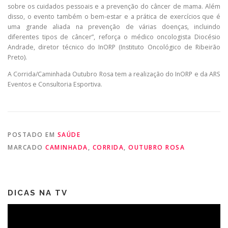
sobre os cuidados pessoais e a prevenção do câncer de mama. Além
disso, o evento também o bem-estar e a prática de exercícios que é
uma grande aliada na prevenção de várias doenças, incluindo
diferentes tipos de câncer”, reforça o médico oncologista Diocésio
Andrade, diretor técnico do InORP (Instituto Oncológico de Ribeirão
Preto).
A Corrida/Caminhada Outubro Rosa tem a realização do InORP e da ARS
Eventos e Consultoria Esportiva.
POSTADO EM
SAÚDE
MARCADO
CAMINHADA
,
CORRIDA
,
OUTUBRO ROSA
DICAS NA TV
Tocador
de