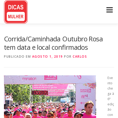
Pular
para
Menu
o
conteúdo
Corrida/Caminhada Outubro Rosa
tem data e local confirmados
PUBLICADO EM
AGOSTO 1, 2019
POR
CARLOS
Eve
nto
che
ga à
6ª
ediç
ão
con