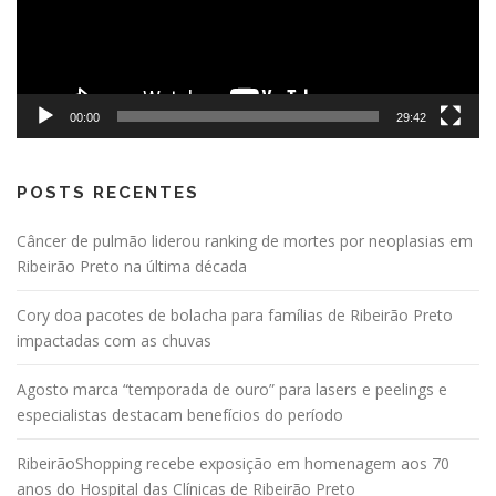
00:00
29:42
POSTS RECENTES
Câncer de pulmão liderou ranking de mortes por neoplasias em
Ribeirão Preto na última década
Cory doa pacotes de bolacha para famílias de Ribeirão Preto
impactadas com as chuvas
Agosto marca “temporada de ouro” para lasers e peelings e
especialistas destacam benefícios do período
RibeirãoShopping recebe exposição em homenagem aos 70
anos do Hospital das Clínicas de Ribeirão Preto