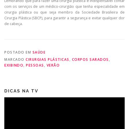
Lembrando que para fazer uma cirurgia plástica é indispensável contar
com os serviços de um médico-cirurgião que tenha especialidade em
cirurgia plástica ou que seja membro da Sociedade Brasileira de
Cirurgia Plástica (SBCP), para garantir a segurança e evitar qualquer dor
de cabeça.
POSTADO EM
SAÚDE
MARCADO
CIRURGIAS PLÁSTICAS
,
CORPOS SARADOS
,
EXIBINDO
,
PESSOAS
,
VERÃO
DICAS NA TV
Tocador
de
vídeo