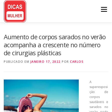
Pular
para
Menu
o
conteúdo
Aumento de corpos sarados no verão
acompanha a crescente no número
de cirurgias plásticas
PUBLICADO EM
JANEIRO 17, 2022
POR
CARLOS
A
superexposi
ção de
corpos
saudáveis e
sarados no
verão pode