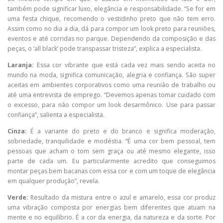
também pode significar luxo, elegância e responsabilidade. “Se for em
uma festa chique, recomendo o vestidinho preto que não tem erro.
Assim como no dia a dia, dá para compor um look preto para reuniões,
eventos e até corridas no parque. Dependendo da composição e das
peças, o ‘all black’ pode transpassar tristeza”, explica a especialista.
Laranja:
Essa cor vibrante que está cada vez mais sendo aceita no
mundo na moda, significa comunicação, alegria e confiança. São super
aceitas em ambientes corporativos como uma reunião de trabalho ou
até uma entrevista de emprego. “Devemos apenas tomar cuidado com
o excesso, para não compor um look desarmônico. Use para passar
confiança”, salienta a especialista.
Cinza:
É a variante do preto e do branco e significa moderação,
sobriedade, tranquilidade e modéstia. “É uma cor bem pessoal, tem
pessoas que acham o tom sem graça ou até mesmo elegante, isso
parte de cada um. Eu particularmente acredito que conseguimos
montar peças bem bacanas com essa cor e com um toque de elegância
em qualquer produção”, revela.
Verde:
Resultado da mistura entre o azul e amarelo, essa cor produz
uma vibração composta por energias bem diferentes que atuam na
mente e no equilíbrio. É a cor da energia, da natureza e da sorte. Por