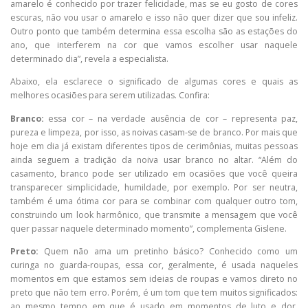
amarelo é conhecido por trazer felicidade, mas se eu gosto de cores
escuras, não vou usar o amarelo e isso não quer dizer que sou infeliz.
Outro ponto que também determina essa escolha são as estações do
ano, que interferem na cor que vamos escolher usar naquele
determinado dia”, revela a especialista.
Abaixo, ela esclarece o significado de algumas cores e quais as
melhores ocasiões para serem utilizadas. Confira:
Branco:
essa cor – na verdade ausência de cor – representa paz,
pureza e limpeza, por isso, as noivas casam-se de branco. Por mais que
hoje em dia já existam diferentes tipos de cerimônias, muitas pessoas
ainda seguem a tradição da noiva usar branco no altar. “Além do
casamento, branco pode ser utilizado em ocasiões que você queira
transparecer simplicidade, humildade, por exemplo. Por ser neutra,
também é uma ótima cor para se combinar com qualquer outro tom,
construindo um look harmônico, que transmite a mensagem que você
quer passar naquele determinado momento”, complementa Gislene.
Preto:
Quem não ama um pretinho básico? Conhecido como um
curinga no guarda-roupas, essa cor, geralmente, é usada naqueles
momentos em que estamos sem ideias de roupas e vamos direto no
preto que não tem erro. Porém, é um tom que tem muitos significados:
ao mesmo tempo em que é usado em momentos de luto e dor,