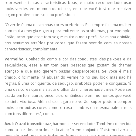
representar tantas características boas, é muito recomendado usar
looks verdes em momentos difíceis, em que você terá que resolver
algum problema pessoal ou profissional.
“O verde é uma das minhas cores preferidas. Eu sempre fui uma mulher
com muita energia e garra para enfrentar os problemas, por exemplo.
Então, acho que esse tom segue muito o meu perfil. Na minha opinião,
nos sentimos atraídos por cores que fazem sentido com as nossas
características”, complementa.
Vermelho:
Conhecido como a cor das conquistas, das paixões e da
sexualidade, esse é um tom para pessoas que gostam de chamar
atenção e que não querem passar despercebidas. Se você é mais
tímido, dificilmente irá abusar do vermelho no seu look, mas não há
regras. É uma cor quente, da sedução, simboliza poder e conquista. “É
uma das cores que mais atrai o olhar da mulheres nas vitrines. Pode ser
usada em formaturas, encontros românticos e em momentos que você
se sinta vitoriosa. Além disso, agora no verão, super podem compor
looks com outras cores como o rosa – ambos da mesma paleta, mas
com tons diferentes”, conta.
Azul:
O azul transmite paz, harmonia e serenidade. Também conhecida
como a cor dos acordos e da atuação em conjunto. “Existem diversos
tons de azul, mas em todas as formas essa cor pode representar