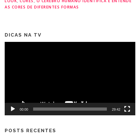
LOOK
,
CORES
,
O CÉREBRO HUMANO IDENTIFICA E ENTENDE
AS CORES DE DIFERENTES FORMAS
DICAS NA TV
Tocador
de
vídeo
00:00
29:42
POSTS RECENTES