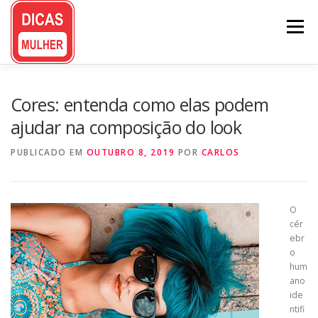
Pular
para
Menu
o
conteúdo
Cores: entenda como elas podem
ajudar na composição do look
PUBLICADO EM
OUTUBRO 8, 2019
POR
CARLOS
O
cér
ebr
o
hum
ano
ide
ntifi