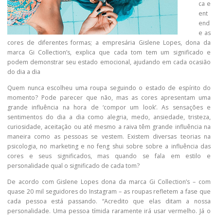
ca e
ent
end
e as
cores de diferentes formas; a empresária Gislene Lopes, dona da
marca Gi Collection’s, explica que cada tom tem um significado e
podem demonstrar seu estado emocional, ajudando em cada ocasião
do dia a dia
Quem nunca escolheu uma roupa seguindo o estado de espírito do
momento? Pode parecer que não, mas as cores apresentam uma
grande influência na hora de ‘compor um look’. As sensações e
sentimentos do dia a dia como alegria, medo, ansiedade, tristeza,
curiosidade, aceitação ou até mesmo a raiva têm grande influência na
maneira como as pessoas se vestem. Existem diversas teorias na
psicologia, no marketing e no feng shui sobre sobre a influência das
cores e seus significados, mas quando se fala em estilo e
personalidade qual o significado de cada tom?
De acordo com Gislene Lopes dona da marca Gi Collection’s – com
quase 20 mil seguidores do Instagram – as roupas refletem a fase que
cada pessoa está passando. “Acredito que elas ditam a nossa
personalidade. Uma pessoa tímida raramente irá usar vermelho. Já o