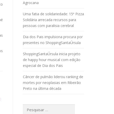
Agrocana
to
Uma fatia de solidariedade: 15ª Pizza
hé
Solidária arrecada recursos para
pessoas com paralisia cerebral
as
Dia dos Pais impulsiona procura por
presentes no ShoppingSantaÚrsula
os
ShoppingSantaÚrsula inicia projeto
de happy hour musical com edição
especial de Dia dos Pais
Câncer de pulmão liderou ranking de
mortes por neoplasias em Ribeirão
Preto na última década
E
Pesquisar
por: