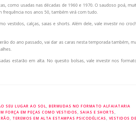
icas, como usadas nas décadas de 1960 e 1970. O saudoso poá, mui
 frequência nos anos 50, também virá com tudo.
 vestidos, calças, saias e shorts. Além dele, vale investir no croc
 verão do ano passado, vai dar as caras nesta temporada também, m
alhes.
sadas estarão em alta. No quesito bolsas, vale investir nos format
O SEU LUGAR AO SOL
,
BERMUDAS NO FORMATO ALFAIATARIA
OM FORÇA EM PEÇAS COMO VESTIDOS
,
SAIAS E SHORTS
,
ERÃO
,
TEREMOS EM ALTA ESTAMPAS PSICODÉLICAS
,
VESTIDOS D