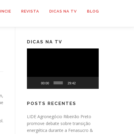
UNCIE
REVISTA
DICAS NA TV
BLOG
DICAS NA TV
Tocador
de
vídeo
00:00
29:42
n,
ue
POSTS RECENTES
LIDE Agronegócio Ribeirão Preto
l.
promove debate sobre transição
energética durante a Fenasucro &