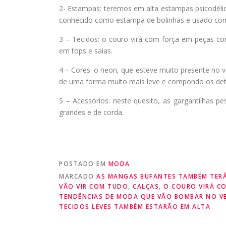
2- Estampas: teremos em alta estampas psicodél
conhecido como estampa de bolinhas e usado com
3 – Tecidos: o couro virá com força em peças como
em tops e saias.
4 – Cores: o neon, que esteve muito presente no
de uma forma muito mais leve e compondo os det
5 – Acessórios: neste quesito, as gargantilhas pe
grandes e de corda.
POSTADO EM
MODA
MARCADO
AS MANGAS BUFANTES TAMBÉM TERÃ
VÃO VIR COM TUDO
,
CALÇAS
,
O COURO VIRÁ C
TENDÊNCIAS DE MODA QUE VÃO BOMBAR NO V
TECIDOS LEVES TAMBÉM ESTARÃO EM ALTA