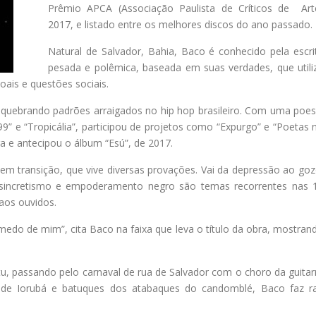
Prêmio APCA (Associação Paulista de Críticos de Art
2017, e listado entre os melhores discos do ano passado.
Natural de Salvador, Bahia, Baco é conhecido pela escri
pesada e polêmica, baseada em suas verdades, que utili
oais e questões sociais.
, quebrando padrões arraigados no hip hop brasileiro. Com uma poes
” e “Tropicália”, participou de projetos como “Expurgo” e “Poetas 
ra e antecipou o álbum “Esú”, de 2017.
em transição, que vive diversas provações. Vai da depressão ao goz
ia, sincretismo e empoderamento negro são temas recorrentes nas 
aos ouvidos.
o de mim”, cita Baco na faixa que leva o título da obra, mostran
u, passando pelo carnaval de rua de Salvador com o choro da guitar
s de Iorubá e batuques dos atabaques do candomblé, Baco faz r