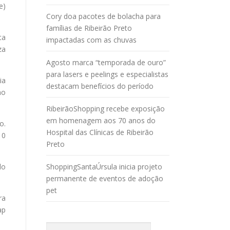
e)
Cory doa pacotes de bolacha para
famílias de Ribeirão Preto
ta
impactadas com as chuvas
za
Agosto marca “temporada de ouro”
para lasers e peelings e especialistas
ia
destacam benefícios do período
no
RibeirãoShopping recebe exposição
em homenagem aos 70 anos do
o.
Hospital das Clínicas de Ribeirão
10
Preto
do
ShoppingSantaÚrsula inicia projeto
permanente de eventos de adoção
pet
ra
ap
Pesquisar