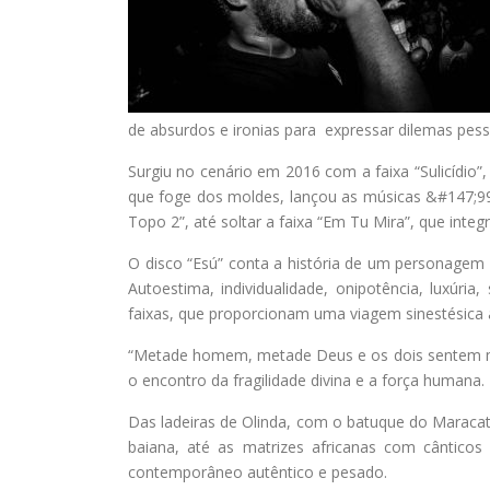
de absurdos e ironias para expressar dilemas pess
Surgiu no cenário em 2016 com a faixa “Sulicídio”
que foge dos moldes, lançou as músicas &#147;999
Topo 2”, até soltar a faixa “Em Tu Mira”, que integ
O disco “Esú” conta a história de um personagem 
Autoestima, individualidade, onipotência, luxúr
faixas, que proporcionam uma viagem sinestésica 
“Metade homem, metade Deus e os dois sentem med
o encontro da fragilidade divina e a força humana.
Das ladeiras de Olinda, com o batuque do Maracat
baiana, até as matrizes africanas com cântico
contemporâneo autêntico e pesado.