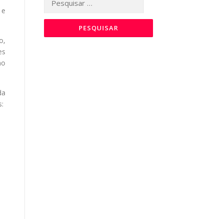
por:
 e
o,
es
mo
da
s: