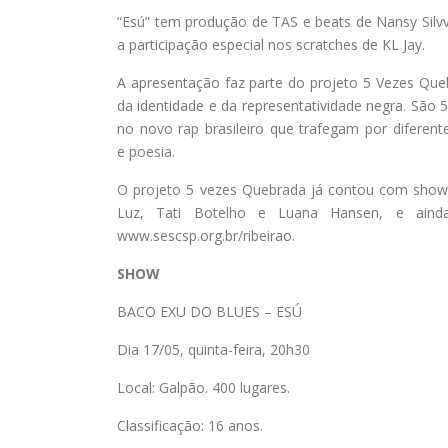
“Esú” tem produção de TAS e beats de Nansy Silvvs
a participação especial nos scratches de KL Jay.
A apresentação faz parte do projeto 5 Vezes Qu
da identidade e da representatividade negra. São
no novo rap brasileiro que trafegam por diferent
e poesia.
O projeto 5 vezes Quebrada já contou com show
Luz, Tati Botelho e Luana Hansen, e ainda
www.sescsp.org.br/ribeirao.
SHOW
BACO EXU DO BLUES – ESÚ
Dia 17/05, quinta-feira, 20h30
Local: Galpão. 400 lugares.
Classificação: 16 anos.