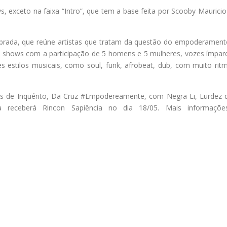
, exceto na faixa “Intro”, que tem a base feita por Scooby Mauricio
ebrada, que reúne artistas que tratam da questão do empoderament
 5 shows com a participação de 5 homens e 5 mulheres, vozes ímpar
es estilos musicais, como soul, funk, afrobeat, dub, com muito rit
s de Inquérito, Da Cruz #Empodereamente, com Negra Li, Lurdez 
 receberá Rincon Sapiência no dia 18/05. Mais informaçõe