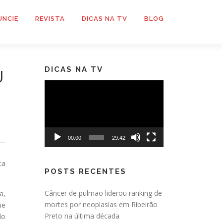
UNCIE
REVISTA
DICAS NA TV
BLOG
DICAS NA TV
Ú
Tocador
de
vídeo
00:00
29:42
ca
POSTS RECENTES
Câncer de pulmão liderou ranking de
a,
mortes por neoplasias em Ribeirão
ue
Preto na última década
do