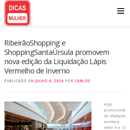
Pular
para
Menu
o
conteúdo
RibeirãoShopping e
ShoppingSantaÚrsula promovem
nova edição da Liquidação Lápis
Vermelho de Inverno
PUBLICADO EM
JULHO 8, 2026
POR
CARLOS
Ação
promocional
da Multiplan
acontece
entre 9 e 12