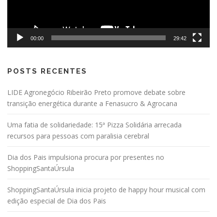
00:00
29:42
POSTS RECENTES
LIDE Agronegócio Ribeirão Preto promove debate sobre
transição energética durante a Fenasucro & Agrocana
Uma fatia de solidariedade: 15ª Pizza Solidária arrecada
recursos para pessoas com paralisia cerebral
Dia dos Pais impulsiona procura por presentes no
ShoppingSantaÚrsula
ShoppingSantaÚrsula inicia projeto de happy hour musical com
edição especial de Dia dos Pais