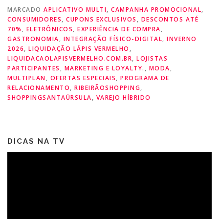
MARCADO
APLICATIVO MULTI
,
CAMPANHA PROMOCIONAL
,
CONSUMIDORES
,
CUPONS EXCLUSIVOS
,
DESCONTOS ATÉ
70%
,
ELETRÔNICOS
,
EXPERIÊNCIA DE COMPRA
,
GASTRONOMIA
,
INTEGRAÇÃO FÍSICO-DIGITAL
,
INVERNO
2026
,
LIQUIDAÇÃO LÁPIS VERMELHO
,
LIQUIDACAOLAPISVERMELHO.COM.BR
,
LOJISTAS
PARTICIPANTES
,
MARKETING E LOYALTY.
,
MODA
,
MULTIPLAN
,
OFERTAS ESPECIAIS
,
PROGRAMA DE
RELACIONAMENTO
,
RIBEIRÃOSHOPPING
,
SHOPPINGSANTAÚRSULA
,
VAREJO HÍBRIDO
DICAS NA TV
Tocador
de
vídeo