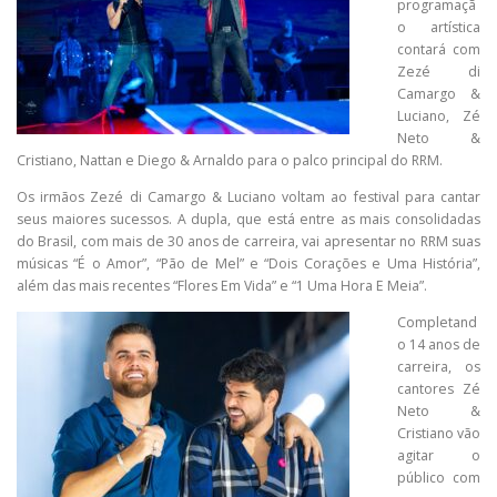
programaçã
o artística
contará com
Zezé di
Camargo &
Luciano, Zé
Neto &
Cristiano, Nattan e Diego & Arnaldo para o palco principal do RRM.
Os irmãos Zezé di Camargo & Luciano voltam ao festival para cantar
seus maiores sucessos. A dupla, que está entre as mais consolidadas
do Brasil, com mais de 30 anos de carreira, vai apresentar no RRM suas
músicas “É o Amor”, “Pão de Mel” e “Dois Corações e Uma História”,
além das mais recentes “Flores Em Vida” e “1 Uma Hora E Meia”.
Completand
o 14 anos de
carreira, os
cantores Zé
Neto &
Cristiano vão
agitar o
público com