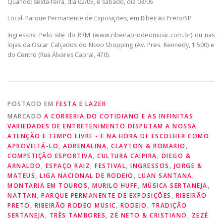
Quando: sexta-feira, dia 02/05, e sábado, dia 03/05
Local: Parque Permanente de Exposições, em Ribeirão Preto/SP
Ingressos: Pelo site do RRM (www.ribeiraorodeomusic.com.br) ou nas
lojas da Oscar Calçados do Novo Shopping (Av. Pres. Kennedy, 1.500) e
do Centro (Rua Álvares Cabral, 470).
POSTADO EM
FESTA E LAZER
MARCADO
A CORRERIA DO COTIDIANO E AS INFINITAS
VARIEDADES DE ENTRETENIMENTO DISPUTAM A NOSSA
ATENÇÃO E TEMPO LIVRE - E NA HORA DE ESCOLHER COMO
APROVEITÁ-LO
,
ADRENALINA
,
CLAYTON & ROMARIO
,
COMPETIÇÃO ESPORTIVA
,
CULTURA CAIPIRA
,
DIEGO &
ARNALDO
,
ESPAÇO RAIZ
,
FESTIVAL
,
INGRESSOS
,
JORGE &
MATEUS
,
LIGA NACIONAL DE RODEIO
,
LUAN SANTANA
,
MONTARIA EM TOUROS
,
MURILO HUFF
,
MÚSICA SERTANEJA
,
NATTAN
,
PARQUE PERMANENTE DE EXPOSIÇÕES
,
RIBEIRÃO
PRETO
,
RIBEIRÃO RODEO MUSIC
,
RODEIO
,
TRADIÇÃO
SERTANEJA
,
TRÊS TAMBORES
,
ZÉ NETO & CRISTIANO
,
ZEZÉ