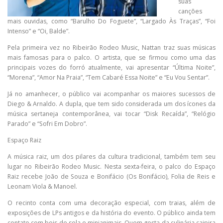
suas
canções
mais ouvidas, como “Barulho Do Foguete”, “Largado Às Traças”, “Foi
Intenso” e “Oi, Balde”.
Pela primeira vez no Ribeirão Rodeo Music, Nattan traz suas músicas
mais famosas para o palco. O artista, que se firmou como uma das
principais vozes do forró atualmente, vai apresentar “Última Noite”,
“Morena”, “Amor Na Praia”, “Tem Cabaré Essa Noite” e “Eu Vou Sentar”.
Já no amanhecer, o público vai acompanhar os maiores sucessos de
Diego & Arnaldo. A dupla, que tem sido considerada um dos ícones da
música sertaneja contemporânea, vai tocar “Disk Recaída”, “Relógio
Parado” e “Sofri Em Dobro”.
Espaço Raiz
A música raiz, um dos pilares da cultura tradicional, também tem seu
lugar no Ribeirão Rodeo Music. Nesta sexta-feira, o palco do Espaço
Raiz recebe João de Souza e Bonifácio (Os Bonifácio), Folia de Reis e
Leonam Viola & Manoel.
O recinto conta com uma decoração especial, com traias, além de
exposições de LPs antigos e da história do evento. O público ainda tem
contato com bois de sela e minianimais. Quem gosta da culinária caipira