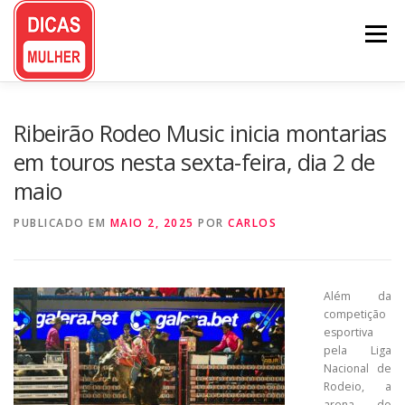
Pular
para
Menu
o
conteúdo
Ribeirão Rodeo Music inicia montarias
em touros nesta sexta-feira, dia 2 de
maio
PUBLICADO EM
MAIO 2, 2025
POR
CARLOS
Além da
competição
esportiva
pela Liga
Nacional de
Rodeio, a
arena do