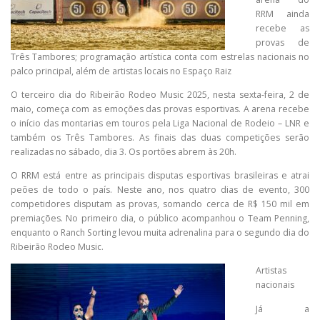
RRM ainda
recebe as
provas de
Três Tambores; programação artística conta com estrelas nacionais no
palco principal, além de artistas locais no Espaço Raiz
O terceiro dia do Ribeirão Rodeo Music 2025, nesta sexta-feira, 2 de
maio, começa com as emoções das provas esportivas. A arena recebe
o início das montarias em touros pela Liga Nacional de Rodeio – LNR e
também os Três Tambores. As finais das duas competições serão
realizadas no sábado, dia 3. Os portões abrem às 20h.
O RRM está entre as principais disputas esportivas brasileiras e atrai
peões de todo o país. Neste ano, nos quatro dias de evento, 300
competidores disputam as provas, somando cerca de R$ 150 mil em
premiações. No primeiro dia, o público acompanhou o Team Penning,
enquanto o Ranch Sorting levou muita adrenalina para o segundo dia do
Ribeirão Rodeo Music.
Artistas
nacionais
Já a