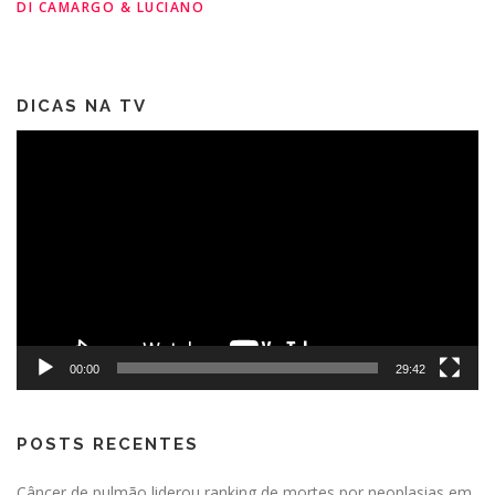
DI CAMARGO & LUCIANO
DICAS NA TV
Tocador
de
vídeo
00:00
29:42
POSTS RECENTES
Câncer de pulmão liderou ranking de mortes por neoplasias em