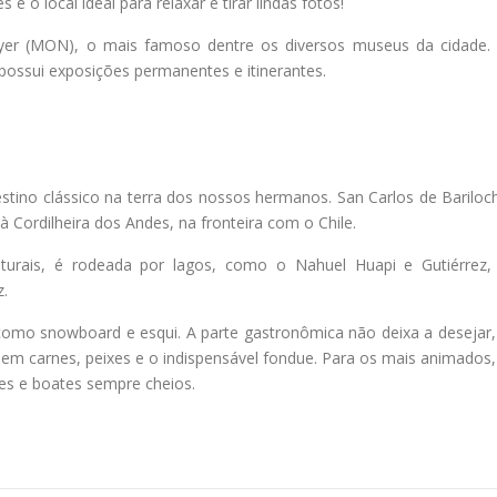
 é o local ideal para relaxar e tirar lindas fotos!
yer (MON), o mais famoso dentre os diversos museus da cidade.
possui exposições permanentes e itinerantes.
tino clássico na terra dos nossos hermanos. San Carlos de Bariloc
 à Cordilheira dos Andes, na fronteira com o Chile.
aturais, é rodeada por lagos, como o Nahuel Huapi e Gutiérrez,
.
ve como snowboard e esqui. A parte gastronômica não deixa a desejar,
em carnes, peixes e o indispensável fondue. Para os mais animados,
es e boates sempre cheios.