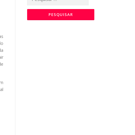
por:
as
do
da
ir
de
um
al