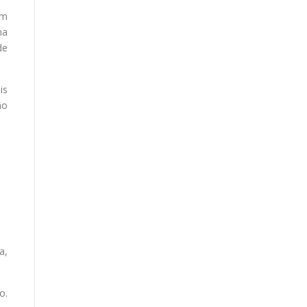
um
ma
de
is
ão
a,
o.