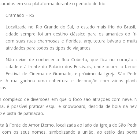
rocurados em sua plataforma durante o período de frio.
Gramado – RS
Localizada no Rio Grande do Sul, o estado mais frio do Brasil,
cidade sempre foi um destino clássico para os amantes do fri
com suas ruas charmosas e floridas, arquitetura bávara e muit
atividades para todos os tipos de viajantes.
Não deixe de conhecer a Rua Coberta, que fica no coração 
cidade e à frente do Palácio dos Festivais, onde ocorre o famo
Festival de Cinema de Gramado, e próximo da Igreja São Pedr
e. A rua ganhou uma cobertura e decoração com várias plant
has.
m complexo de diversões em que o foco são atrações com neve. 
a, é possível praticar esqui e snowboard, descida de boia na nev
 e pista de patinação.
ta à Fonte de Amor Eterno, localizada ao lado da Igreja de São Pedr
 com os seus nomes, simbolizando a união, ao estilo das pont