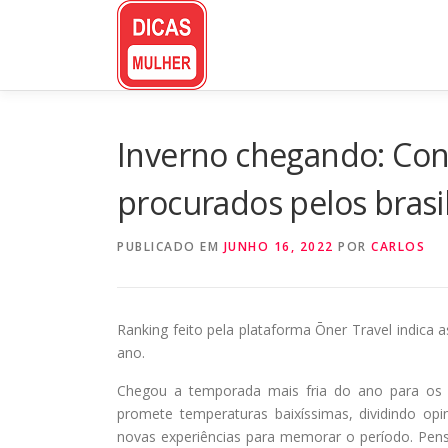
Pular
para
o
conteúdo
Inverno chegando: Con
procurados pelos brasil
PUBLICADO EM
JUNHO 16, 2022
POR
CARLOS
Ranking feito pela plataforma Ōner Travel indica 
ano.
Chegou a temporada mais fria do ano para os br
promete temperaturas baixíssimas, dividindo opi
novas experiências para memorar o período. Pensa