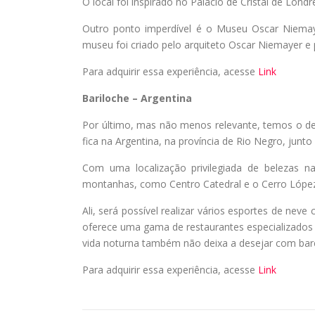
O local foi inspirado no Palácio de Cristal de Londres
Outro ponto imperdível é o Museu Oscar Niema
museu foi criado pelo arquiteto Oscar Niemayer e 
Para adquirir essa experiência, acesse
Link
Bariloche – Argentina
Por último, mas não menos relevante, temos o des
fica na Argentina, na província de Rio Negro, junto
Com uma localização privilegiada de belezas n
montanhas, como Centro Catedral e o Cerro López
Ali, será possível realizar vários esportes de ne
oferece uma gama de restaurantes especializados 
vida noturna também não deixa a desejar com bar
Para adquirir essa experiência, acesse
Link