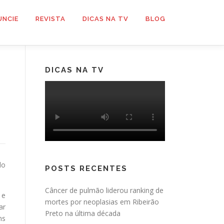
UNCIE
REVISTA
DICAS NA TV
BLOG
DICAS NA TV
do
POSTS RECENTES
Câncer de pulmão liderou ranking de
 e
mortes por neoplasias em Ribeirão
ar
Preto na última década
ns