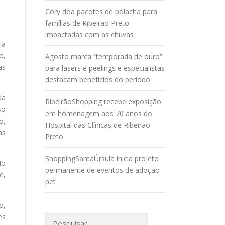
Cory doa pacotes de bolacha para
famílias de Ribeirão Preto
impactadas com as chuvas
 a
o,
Agosto marca “temporada de ouro”
as
para lasers e peelings e especialistas
destacam benefícios do período
da
RibeirãoShopping recebe exposição
so
em homenagem aos 70 anos do
o,
Hospital das Clínicas de Ribeirão
as
Preto
ShoppingSantaÚrsula inicia projeto
No
permanente de eventos de adoção
e,
pet
o,
es
Pesquisar