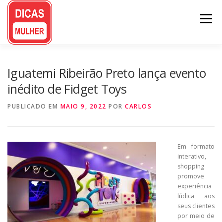
Pular
para
Menu
o
conteúdo
Iguatemi Ribeirão Preto lança evento
inédito de Fidget Toys
PUBLICADO EM
MAIO 9, 2022
POR
CARLOS
Em formato
interativo,
shopping
promove
experiência
lúdica aos
seus clientes
por meio de