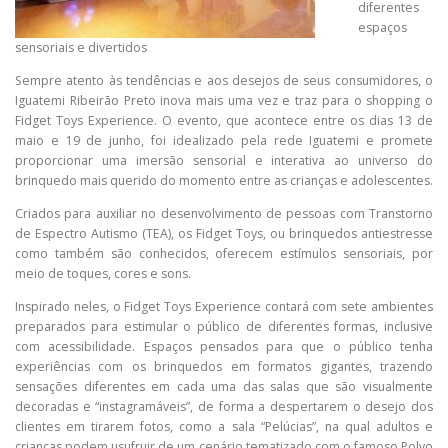
diferentes
espaços
sensoriais e divertidos
Sempre atento às tendências e aos desejos de seus consumidores, o
Iguatemi Ribeirão Preto inova mais uma vez e traz para o shopping o
Fidget Toys Experience. O evento, que acontece entre os dias 13 de
maio e 19 de junho, foi idealizado pela rede Iguatemi e promete
proporcionar uma imersão sensorial e interativa ao universo do
brinquedo mais querido do momento entre as crianças e adolescentes.
Criados para auxiliar no desenvolvimento de pessoas com Transtorno
de Espectro Autismo (TEA), os Fidget Toys, ou brinquedos antiestresse
como também são conhecidos, oferecem estímulos sensoriais, por
meio de toques, cores e sons.
Inspirado neles, o Fidget Toys Experience contará com sete ambientes
preparados para estimular o público de diferentes formas, inclusive
com acessibilidade. Espaços pensados para que o público tenha
experiências com os brinquedos em formatos gigantes, trazendo
sensações diferentes em cada uma das salas que são visualmente
decoradas e “instagramáveis”, de forma a despertarem o desejo dos
clientes em tirarem fotos, como a sala “Pelúcias”, na qual adultos e
crianças podem usufruir de um cenário tematizado com o famoso Polvo