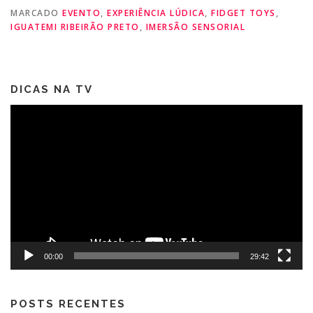
MARCADO
EVENTO
,
EXPERIÊNCIA LÚDICA
,
FIDGET TOYS
,
IGUATEMI RIBEIRÃO PRETO
,
IMERSÃO SENSORIAL
DICAS NA TV
Tocador
de
vídeo
00:00
29:42
POSTS RECENTES