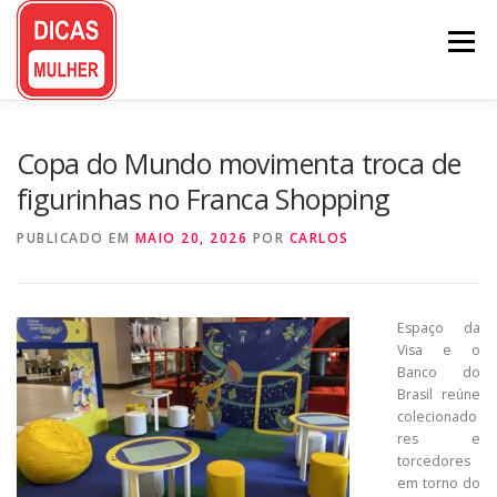
Pular
para
Menu
o
conteúdo
Copa do Mundo movimenta troca de
figurinhas no Franca Shopping
PUBLICADO EM
MAIO 20, 2026
POR
CARLOS
Espaço da
Visa e o
Banco do
Brasil reúne
colecionado
res e
torcedores
em torno do