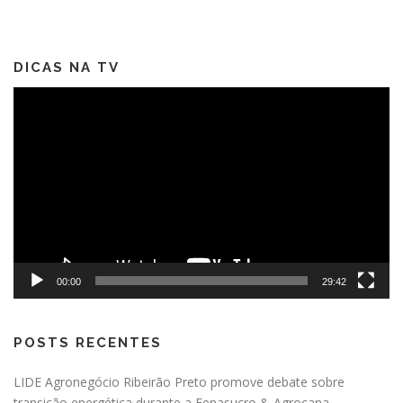
DICAS NA TV
Tocador
de
vídeo
00:00
29:42
POSTS RECENTES
LIDE Agronegócio Ribeirão Preto promove debate sobre
transição energética durante a Fenasucro & Agrocana