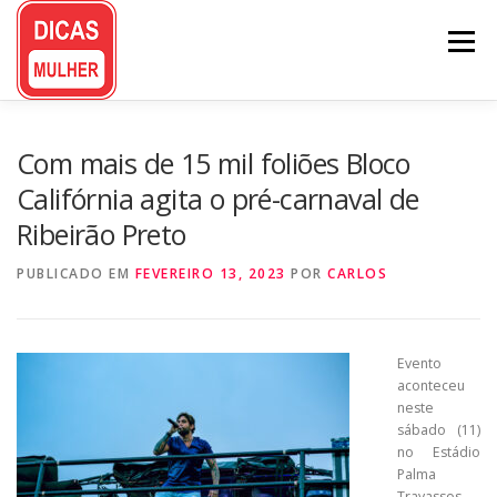
Pular
para
Menu
o
conteúdo
Com mais de 15 mil foliões Bloco
Califórnia agita o pré-carnaval de
Ribeirão Preto
PUBLICADO EM
FEVEREIRO 13, 2023
POR
CARLOS
Evento
aconteceu
neste
sábado (11)
no Estádio
Palma
Travassos