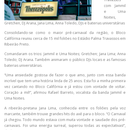
com Jammil
e Uma
Noites,
Gretchen, DJ Arana, Jana Lima, Anna Toledo, DJs e baterias universitárias
Consolidando-se como o maior pré-carnaval da região, o Bloco
Califórnia reuniu cerca de 15 mil foliões no Estádio Palma Travassos em
Ribeirão Preto.
Comandaram os trios: Jammil e Uma Noites; Gretchen; Jana Lima; Anna
Toledo; DJ Arana. Também animaram o público DJs locais e as famosas
baterias universitárias.
“Uma ansiedade gostosa de fazer o que amo, junto com essa banda
incrível que tem uma história linda de 25 anos. Esta foi a minha primeira
vez cantando no Bloco Califórnia e já estou com vontade de voltar.
Coração a mil!”, afirmou Rafael Barreto, vocalista da banda Jammil e
Uma Noites.
A ribeirão-pretana Jana Lima, conhecida entre os foliões pela voz
marcante, também trouxe grandes hits do axé para o bloco. “O Carnaval
já chegou. Todo mundo estava com muita vontade e saudade dos pré-
carnavais. Foi uma energia surreal, superou todas as expectativas!”,