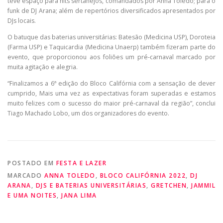
teve espaço para hits sertanejos, comandados por Anna Toledo; para o
funk de DJ Arana; além de repertórios diversificados apresentados por
DJs locais.
O batuque das baterias universitárias: Batesão (Medicina USP), Doroteia
(Farma USP) e Taquicardia (Medicina Unaerp) também fizeram parte do
evento, que proporcionou aos foliões um pré-carnaval marcado por
muita agitação e alegria.
“Finalizamos a 6ª edição do Bloco Califórnia com a sensação de dever
cumprido, Mais uma vez as expectativas foram superadas e estamos
muito felizes com o sucesso do maior pré-carnaval da região”, conclui
Tiago Machado Lobo, um dos organizadores do evento.
POSTADO EM
FESTA E LAZER
MARCADO
ANNA TOLEDO
,
BLOCO CALIFÓRNIA 2022
,
DJ
ARANA
,
DJS E BATERIAS UNIVERSITÁRIAS
,
GRETCHEN
,
JAMMIL
E UMA NOITES
,
JANA LIMA