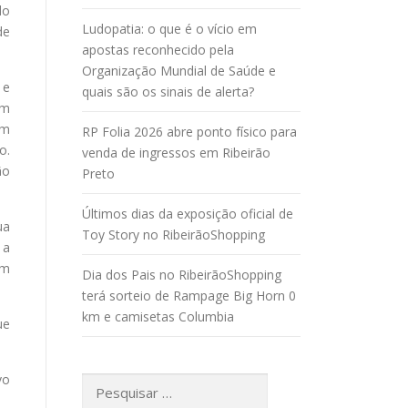
do
Ludopatia: o que é o vício em
de
apostas reconhecido pela
Organização Mundial de Saúde e
 e
quais são os sinais de alerta?
om
om
RP Folia 2026 abre ponto físico para
o.
venda de ingressos em Ribeirão
ão
Preto
Últimos dias da exposição oficial de
ua
Toy Story no RibeirãoShopping
 a
om
Dia dos Pais no RibeirãoShopping
terá sorteio de Rampage Big Horn 0
km e camisetas Columbia
ue
vo
Pesquisar
por: