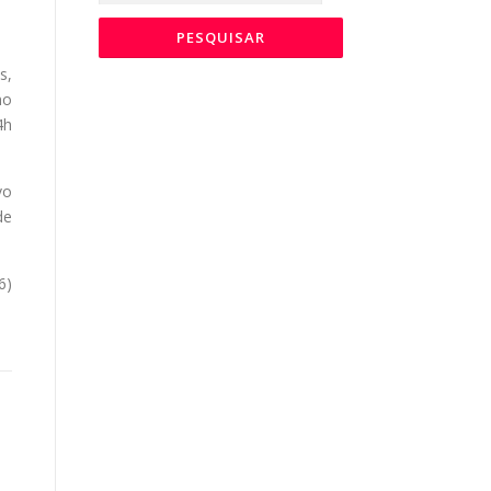
s,
no
4h
vo
de
6)