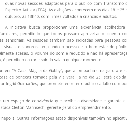
duas novas sessões adaptadas para o público com Transtorno 
Espectro Autista (TEA). As exibições acontecem nos dias 18 e 25 
outubro, às 13h40, com filmes voltados a crianças e adultos.
A iniciativa busca proporcionar uma experiência acolhedora
familiares, permitindo que todos possam aproveitar o cinema c
dades sensoriais. As sessões também são indicadas para pessoas c
los visuais e sonoros, ampliando o acesso e o bem-estar do públic
ialmente acesas, o volume do som é reduzido e não há apresentaç
o, é permitido entrar e sair da sala a qualquer momento.
 conferir “A Casa Mágica da Gabby”, que acompanha uma garota e s
asa de bonecas tomada pela vilã Vera. Já no dia 25, será exibida
por Ingrid Guimarães, que promete entreter o público adulto com b
a um espaço de convivência que acolhe a diversidade e garante q
estaca Cleiton Marinsech, gerente geral do empreendimento.
inépolis. Outras informações estão disponíveis também no aplicati