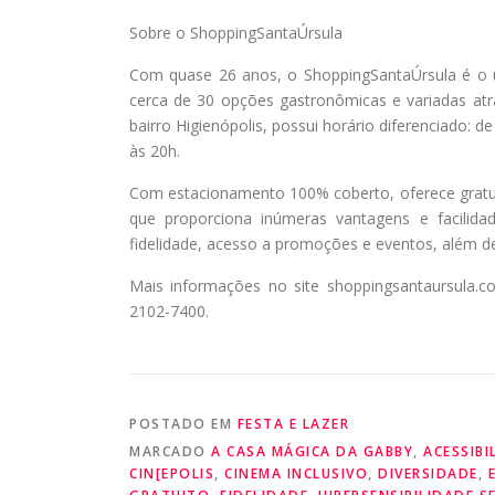
Sobre o ShoppingSantaÚrsula
Com quase 26 anos, o ShoppingSantaÚrsula é o ún
cerca de 30 opções gastronômicas e variadas atr
bairro Higienópolis, possui horário diferenciado: 
às 20h.
Com estacionamento 100% coberto, oferece gratuid
que proporciona inúmeras vantagens e facilidad
fidelidade, acesso a promoções e eventos, além d
Mais informações no site shoppingsantaursula.co
2102-7400.
POSTADO EM
FESTA E LAZER
MARCADO
A CASA MÁGICA DA GABBY
,
ACESSIBI
CIN[EPOLIS
,
CINEMA INCLUSIVO
,
DIVERSIDADE
,