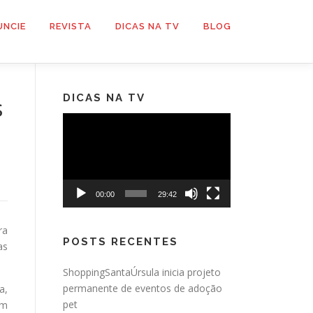
UNCIE
REVISTA
DICAS NA TV
BLOG
DICAS NA TV
s
Tocador
de
vídeo
00:00
29:42
ra
POSTS RECENTES
as
ShoppingSantaÚrsula inicia projeto
permanente de eventos de adoção
a,
pet
om