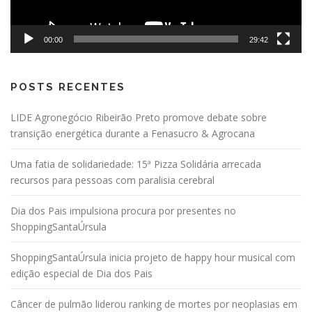
00:00
29:42
POSTS RECENTES
LIDE Agronegócio Ribeirão Preto promove debate sobre
transição energética durante a Fenasucro & Agrocana
Uma fatia de solidariedade: 15ª Pizza Solidária arrecada
recursos para pessoas com paralisia cerebral
Dia dos Pais impulsiona procura por presentes no
ShoppingSantaÚrsula
ShoppingSantaÚrsula inicia projeto de happy hour musical com
edição especial de Dia dos Pais
Câncer de pulmão liderou ranking de mortes por neoplasias em