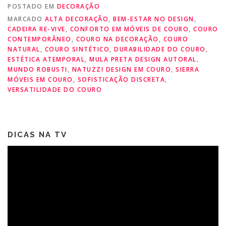
POSTADO EM
DECORAÇÃO
MARCADO
ALTA DECORAÇÃO
,
BEM-ESTAR NO DESIGN
,
CADEIRA RE-VIVE
,
CONFORTO EM MÓVEIS DE COURO
,
COURO
CONTEMPORÂNEO
,
COURO NA DECORAÇÃO
,
COURO
NATURAL
,
COURO SINTÉTICO
,
DURABILIDADE DO COURO
,
ESTÉTICA ATEMPORAL
,
MULA PRETA DESIGN AUTORAL
,
MUNDO ROBUSTI
,
NATUZZI DESIGN EM COURO
,
SIERRA
MÓVEIS EM COURO
,
SOFISTICAÇÃO DISCRETA
,
VERSATILIDADE DO COURO
DICAS NA TV
Tocador
de
vídeo