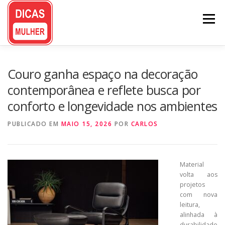
Pular
para
Menu
o
conteúdo
Couro ganha espaço na decoração
contemporânea e reflete busca por
conforto e longevidade nos ambientes
PUBLICADO EM
MAIO 15, 2026
POR
CARLOS
Material
volta aos
projetos
com nova
leitura,
alinhada à
durabilidade