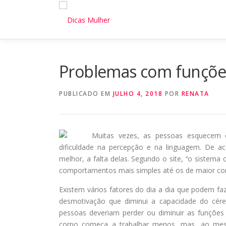
Pular
para
o
conteúdo
Problemas com funções
PUBLICADO EM
JULHO 4, 2018
POR
RENATA
Muitas vezes, as pessoas esquecem 
dificuldade na percepção e na linguagem. De a
melhor, a falta delas. Segundo o site, ‘‘o sistem
comportamentos mais simples até os de maior com
Existem vários fatores do dia a dia que podem 
desmotivação que diminui a capacidade do cére
pessoas deveriam perder ou diminuir as funções c
corpo começa a trabalhar menos, mas, ao mes