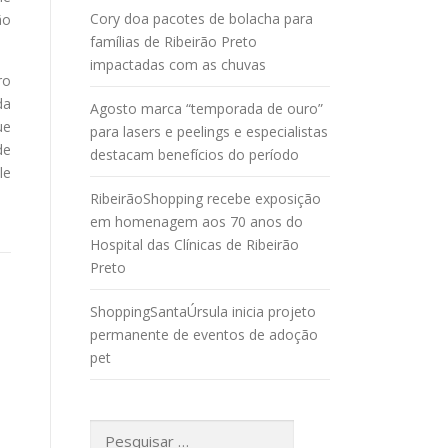
Cory doa pacotes de bolacha para
ão
famílias de Ribeirão Preto
impactadas com as chuvas
ro
da
Agosto marca “temporada de ouro”
ue
para lasers e peelings e especialistas
de
destacam benefícios do período
le
RibeirãoShopping recebe exposição
em homenagem aos 70 anos do
Hospital das Clínicas de Ribeirão
Preto
ShoppingSantaÚrsula inicia projeto
permanente de eventos de adoção
pet
Pesquisar