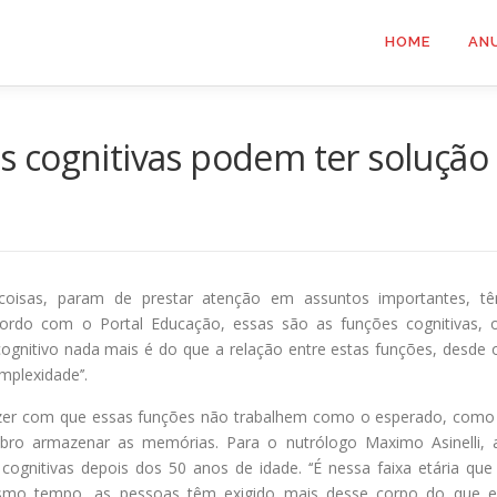
HOME
AN
 cognitivas podem ter solução
coisas, param de prestar atenção em assuntos importantes, t
cordo com o Portal Educação, essas são as funções cognitivas, 
a cognitivo nada mais é do que a relação entre estas funções, desde 
plexidade’’.
fazer com que essas funções não trabalhem como o esperado, como
bro armazenar as memórias. Para o nutrólogo Maximo Asinelli, 
ognitivas depois dos 50 anos de idade. ‘‘É nessa faixa etária que
mo tempo, as pessoas têm exigido mais desse corpo do que e