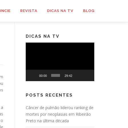
UNCIE
REVISTA
DICAS NA TV
BLOG
DICAS NA TV
Tocador
de
vídeo
êm
00:00
29:42
ou
os
POSTS RECENTES
 a
Câncer de pulmão liderou ranking de
as
mortes por neoplasias em Ribeirão
 o
Preto na última década
le