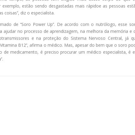
r exemplo, estão sendo desgastadas mais rápidoe as pessoas est
oisas’’, diz o especialista.
amado de ‘‘Soro Power Up’’. De acordo com o nutrólogo, esse so
para ajudar no processo de aprendizagem, na melhora da memória e 
transmissores e na proteção do Sistema Nervoso Central, já q
 Vitamina B12’’, afirma o médico. Mas, apesar do bem que o soro po
 tipo de medicamento, é preciso procurar um médico especialista, é e
’.