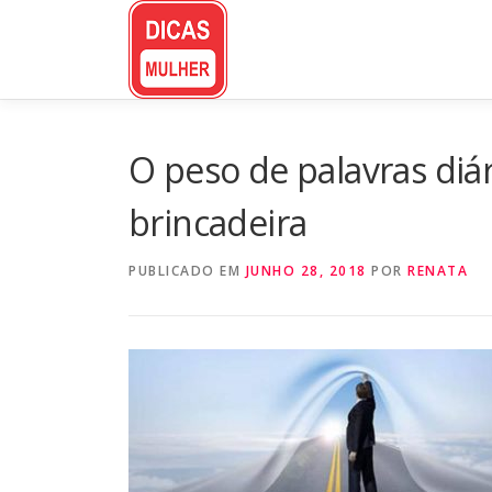
Pular
para
o
conteúdo
O peso de palavras diá
brincadeira
PUBLICADO EM
JUNHO 28, 2018
POR
RENATA