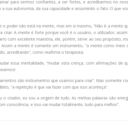
inar para sermos confiantes, a ser fortes, e acreditarmos no nos
re a sua autonomia, da sua capacidade e assumindo o fato: O que vo
que o poder não está na mente, mas em si mesmo, “Não é a mente q
a criar. A mente é forte porque você é o usuário, o utilizador, assim
arro com excelente maestria, ele, porém, serve ao seu propósito, m
o”. Assim a mente é somente um instrumento, “a mente como meio 
ndo, acreditando”, como reafirma o terapeuta.
udar essa mentalidade, “mudar esta crença, com afirmações de q
vivemos!
nsamentos são instrumentos que usamos para criar”. Mas somente c
bito, “a repetição é que vai fazer com que isso aconteça”.
u o criador, eu sou a origem de tudo. As minhas palavras são energ
 com consciência, e isso vai mudar totalmente, tudo para melhor”.