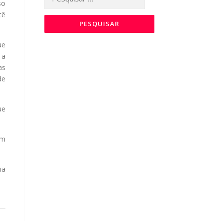
so
por:
cê
ue
 a
as
de
ue
om
ia