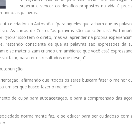
superar e vencer os desafios propostos na vida é preci
mundo: as palavras.
uta e criador da Autosofia, “para aqueles que acham que as palavr
ivro As cartas de Cristo, “as palavras são consciências”. Eu tamb
r ignorar isso tem o direto, mas vai aprender na própria experiência”
le, “estando consciente de que as palavras são expressões da s
ssam e se materializam criando um ambiente que você está expressan
ai falar, para ter os resultados que deseja”
 autopunição!
ientação, afirmando que “todos os seres buscam fazer o melhor q
 um ser que busco fazer o melhor “
ento de culpa para autoaceitação, e para a compreensão das açõ
a sociedade normalmente faz, e se educar para ser cuidadoso com 
ndo.