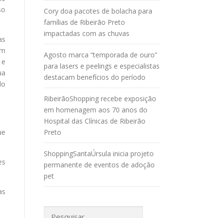
so
Cory doa pacotes de bolacha para
famílias de Ribeirão Preto
impactadas com as chuvas
as
ém
Agosto marca “temporada de ouro”
 e
para lasers e peelings e especialistas
ua
destacam benefícios do período
do
RibeirãoShopping recebe exposição
em homenagem aos 70 anos do
Hospital das Clínicas de Ribeirão
ue
Preto
ShoppingSantaÚrsula inicia projeto
es
permanente de eventos de adoção
pet
as
Pesquisar