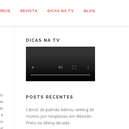
UNCIE
REVISTA
DICAS NA TV
BLOG
DICAS NA TV
mo
POSTS RECENTES
ue
às
Câncer de pulmão liderou ranking de
 e
mortes por neoplasias em Ribeirão
os
Preto na última década
se