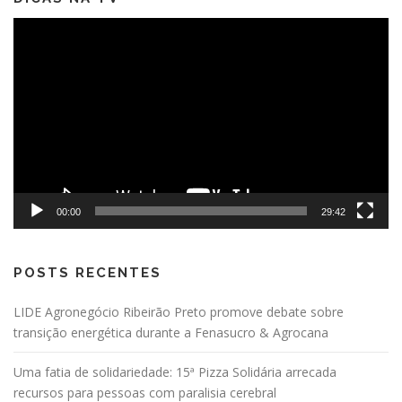
Tocador
de
vídeo
00:00
29:42
POSTS RECENTES
LIDE Agronegócio Ribeirão Preto promove debate sobre
transição energética durante a Fenasucro & Agrocana
Uma fatia de solidariedade: 15ª Pizza Solidária arrecada
recursos para pessoas com paralisia cerebral