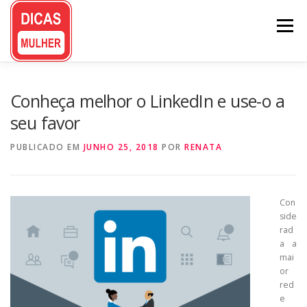
Pular
para
Menu
o
conteúdo
Conheça melhor o LinkedIn e use-o a
seu favor
PUBLICADO EM
JUNHO 25, 2018
POR
RENATA
Con
side
rad
a a
mai
or
red
e