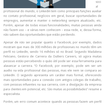
soci
al
profissional do mundo, o Linkedin tem como principais funções auxiliar
no contato profissional, negócios em geral, buscar oportunidades de
empregos, aumentar e manter o networking sempre atualizado, etc.
Porém, apesar de todas essas funcionalidades, muitas pessoas ainda
não fazem uso – e várias nem conhecem – essa rede, e, dessa forma,
não sabem das oportunidades que estão perdendo.
Apesar de não ser popular quanto o Facebook, por exemplo, dados
mostram que mais de 300 milhões de profissionais no mundo têm um
perfil no LinkedIn, sendo 16 milhões só no Brasil. Segundo Madalena
Feliciano, Gestora de Carreira da Outliers Careers, só agora muitas
pessoas estão percebendo o quão útil pode ser essa ferramenta para
alavancar a carreira. “O Facebook, por exemplo, pode sim ser um
auxílio na vida profissional das pessoas, mas ele nem se compara ao
LinkedIn. O segundo apresenta um caráter mais formal, oferecendo
mais oportunidades para a conexão com antigos colegas de trabalho,
com pessoas influentes na sua carreira, com a divulgação da empresa
para clientes em potencial, etc. São muitas as possibilidades” resume a
especialista.
Porém, um erro comum acontece quando as pessoas fazem um perfil