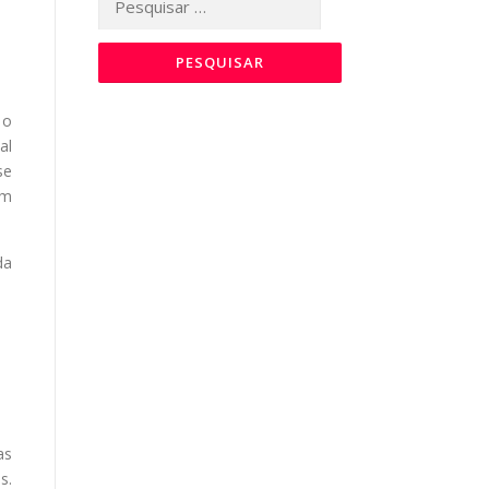
por:
 o
al
se
om
da
as
s.