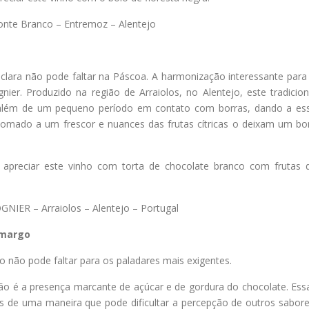
nte Branco – Entremoz – Alentejo
 clara não pode faltar na Páscoa. A harmonização interessante para
er. Produzido na região de Arraiolos, no Alentejo, este tradicion
 além de um pequeno período em contato com borras, dando a es
omado a um frescor e nuances das frutas cítricas o deixam um b
 apreciar este vinho com torta de chocolate branco com frutas 
IER – Arraiolos – Alentejo – Portugal
amargo
não pode faltar para os paladares mais exigentes.
ão é a presença marcante de açúcar e de gordura do chocolate. Ess
as de uma maneira que pode dificultar a percepção de outros sabore