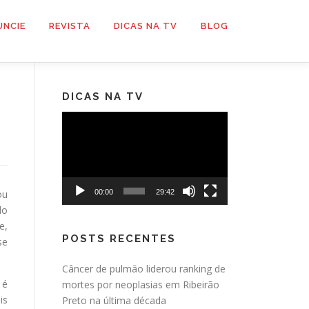
UNCIE
REVISTA
DICAS NA TV
BLOG
DICAS NA TV
Tocador
de
vídeo
ou
00:00
29:42
lo
e,
POSTS RECENTES
se
Câncer de pulmão liderou ranking de
 é
mortes por neoplasias em Ribeirão
is
Preto na última década