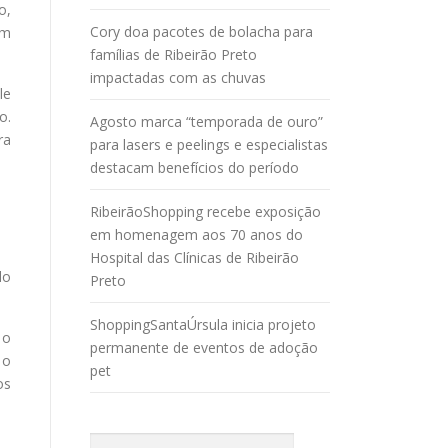
o,
Cory doa pacotes de bolacha para
em
famílias de Ribeirão Preto
impactadas com as chuvas
le
o.
Agosto marca “temporada de ouro”
ra
para lasers e peelings e especialistas
destacam benefícios do período
RibeirãoShopping recebe exposição
em homenagem aos 70 anos do
Hospital das Clínicas de Ribeirão
do
Preto
ShoppingSantaÚrsula inicia projeto
 o
permanente de eventos de adoção
 o
pet
os
Pesquisar