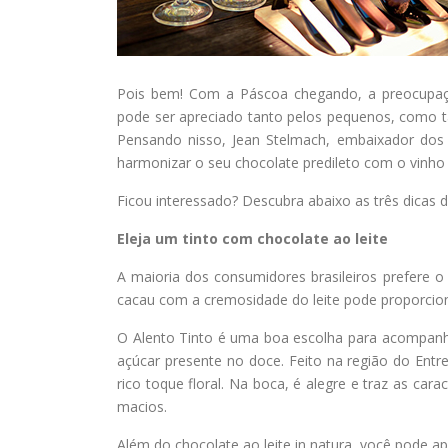
Pois bem! Com a Páscoa chegando, a preocupação
pode ser apreciado tanto pelos pequenos, como t
Pensando nisso, Jean Stelmach, embaixador dos 
harmonizar o seu chocolate predileto com o vinho
Ficou interessado? Descubra abaixo as três dicas d
Eleja um tinto com chocolate ao leite
A maioria dos consumidores brasileiros prefere o 
cacau com a cremosidade do leite pode proporciona
O Alento Tinto é uma boa escolha para acompanha
açúcar presente no doce. Feito na região do Entre
rico toque floral. Na boca, é alegre e traz as cara
macios.
Além do chocolate ao leite in natura, você pode ap