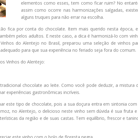
elementos como esses, tem como ficar ruim? No entant
assim como ocorre nas harmonizações salgadas, exist
alguns truques para não errar na escolha.
 fica por conta do chocolate. Item mais querido nesta época, e
ambém pelos adultos. E neste caso, a dica é harmonizá-lo com vinh
Vinhos do Alentejo no Brasil, preparou uma seleção de vinhos pa
 adequado para que sua experiência no feriado seja fora do comum.
os Vinhos do Alentejo:
tradicional chocolate ao leite. Como você pode deduzir, a mistura 
r experiências gastronômicas incríveis.
r este tipo de chocolate, pois a sua doçura entra em sintonia com
moz, no Alentejo, o delicioso neste vinho sem dúvida é sua fruta e
cterísticas da região e de suas castas. Tem equilíbrio, frescor e tanin
reciar este vinho com o bolo de floresta negra.