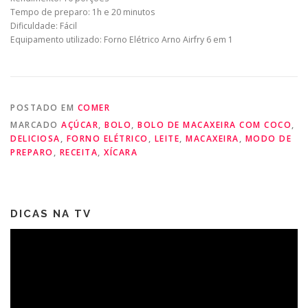
Tempo de preparo: 1h e 20 minutos
Dificuldade: Fácil
Equipamento utilizado: Forno Elétrico Arno Airfry 6 em 1
POSTADO EM
COMER
MARCADO
AÇÚCAR
,
BOLO
,
BOLO DE MACAXEIRA COM COCO
,
DELICIOSA
,
FORNO ELÉTRICO
,
LEITE
,
MACAXEIRA
,
MODO DE
PREPARO
,
RECEITA
,
XÍCARA
DICAS NA TV
Tocador
de
vídeo