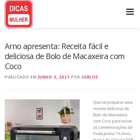
Pular
para
Menu
o
conteúdo
Arno apresenta: Receita fácil e
deliciosa de Bolo de Macaxeira com
Coco
PUBLICADO EM
JUNHO 3, 2021
POR
CARLOS
Que tal preparar uma
receita deliciosa de
Bolo de Macaxeira
com Coco para iniciar
as comemorações de
Festa Junina ? A Arno,
marca do Groupe SEB,