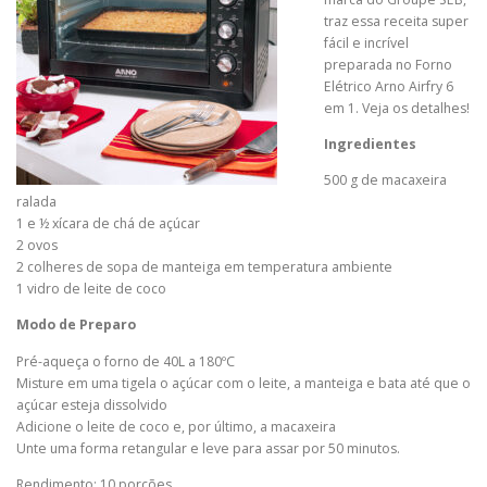
traz essa receita super
fácil e incrível
preparada no Forno
Elétrico Arno Airfry 6
em 1. Veja os detalhes!
Ingredientes
500 g de macaxeira
ralada
1 e ½ xícara de chá de açúcar
2 ovos
2 colheres de sopa de manteiga em temperatura ambiente
1 vidro de leite de coco
Modo de Preparo
Pré-aqueça o forno de 40L a 180ºC
Misture em uma tigela o açúcar com o leite, a manteiga e bata até que o
açúcar esteja dissolvido
Adicione o leite de coco e, por último, a macaxeira
Unte uma forma retangular e leve para assar por 50 minutos.
Rendimento: 10 porções