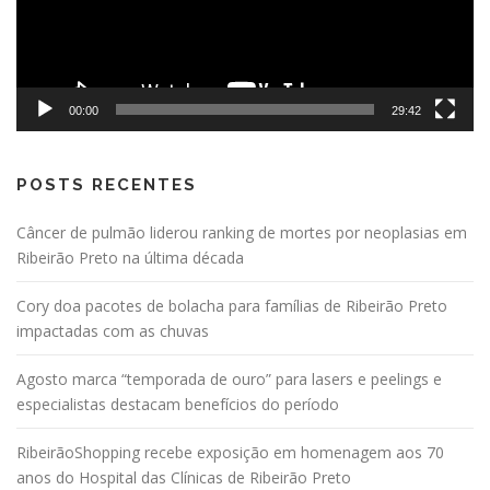
00:00
29:42
POSTS RECENTES
Câncer de pulmão liderou ranking de mortes por neoplasias em
Ribeirão Preto na última década
Cory doa pacotes de bolacha para famílias de Ribeirão Preto
impactadas com as chuvas
Agosto marca “temporada de ouro” para lasers e peelings e
especialistas destacam benefícios do período
RibeirãoShopping recebe exposição em homenagem aos 70
anos do Hospital das Clínicas de Ribeirão Preto