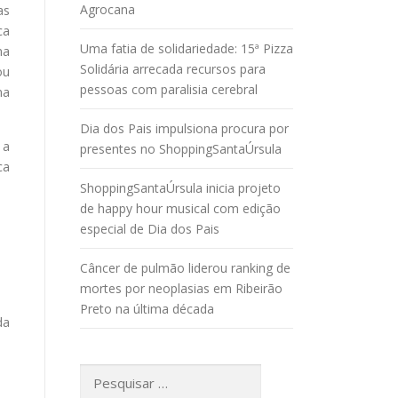
Agrocana
as
ca
Uma fatia de solidariedade: 15ª Pizza
ma
Solidária arrecada recursos para
ou
pessoas com paralisia cerebral
na
Dia dos Pais impulsiona procura por
 a
presentes no ShoppingSantaÚrsula
ca
ShoppingSantaÚrsula inicia projeto
de happy hour musical com edição
especial de Dia dos Pais
Câncer de pulmão liderou ranking de
;
mortes por neoplasias em Ribeirão
Preto na última década
da
Pesquisar
por: