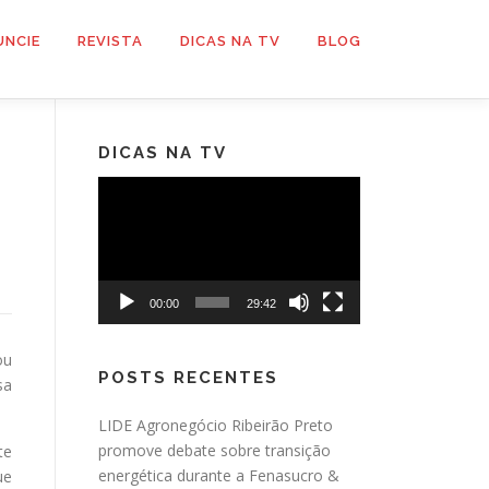
UNCIE
REVISTA
DICAS NA TV
BLOG
DICAS NA TV
Tocador
de
vídeo
00:00
29:42
ou
POSTS RECENTES
sa
LIDE Agronegócio Ribeirão Preto
promove debate sobre transição
te
energética durante a Fenasucro &
ue