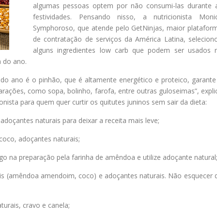
algumas pessoas optem por não consumi-las durante 
festividades. Pensando nisso, a nutricionista Moni
Symphoroso, que atende pelo GetNinjas, maior platafor
de contratação de serviços da América Latina, selecion
alguns ingredientes low carb que podem ser usados 
a do ano.
do ano é o pinhão, que é altamente energético e proteico, garante
arações, como sopa, bolinho, farofa, entre outras guloseimas”, expli
nista para quem quer curtir os quitutes juninos sem sair da dieta:
adoçantes naturais para deixar a receita mais leve;
 coco, adoçantes naturais;
igo na preparação pela farinha de amêndoa e utilize adoçante natural
getais (amêndoa amendoim, coco) e adoçantes naturais. Não esquecer 
urais, cravo e canela;