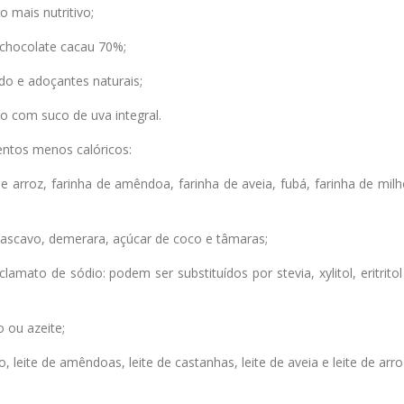
 mais nutritivo;
chocolate cacau 70%;
do e adoçantes naturais;
to com suco de uva integral.
entos menos calóricos:
de arroz, farinha de amêndoa, farinha de aveia, fubá, farinha de milh
mascavo, demerara, açúcar de coco e tâmaras;
amato de sódio: podem ser substituídos por stevia, xylitol, eritritol
o ou azeite;
o, leite de amêndoas, leite de castanhas, leite de aveia e leite de arro