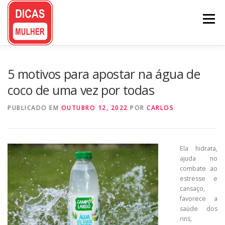
Pular
para
Menu
o
conteúdo
5 motivos para apostar na água de
coco de uma vez por todas
PUBLICADO EM
OUTUBRO 12, 2022
POR
CARLOS
Ela hidrata,
ajuda no
combate ao
estresse e
cansaço,
favorece a
saúde dos
rins,