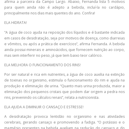
afirma a parceira da Campo Largo. Abaixo, Fernanda lista 5 motivos
para quem ainda não é adepto a bebida, incluí-la no cardápio,
principalmente nos dias mais quentes do ano. Confira!
ELA HIDRATA!
“A água de coco ajuda na reposição dos líquidos e é bastante indicada
em casos de desidratação, seja por motivos de doença, como diarreias
e vômitos, ou após a prática de exercícios”, afirma Fernanda. A bebida
ainda possui minerais e aminoácidos, que fornecem nutrição ao corpo,
mas sem interferir no peso, já que tem baixo teor calórico.
ELA MELHORA O FUNCIONAMENTO DOS RINS!
Por ser natural e rica em nutrientes, a água de coco auxilia na extinção
de toxinas no organismo, estimula o funcionamento do rim e ajuda na
produção e eliminação de urina. “Quanto mais urina produzida, maior a
eliminação dos pequenos cristais que podem dar origem a pedra nos
rins, prevenindo os cálculos renais”, relata a nutricionista.
ELA AJUDA A DIMINUIR O CANSAÇO E ESTRESSE!
A desidratação provoca lentidão no organismo e nas atividades
cerebrais, gerando cansaço e promovendo a fadiga. “O potássio e o
magnésio presentes na bebida auxiliam na redução do cansaço e do