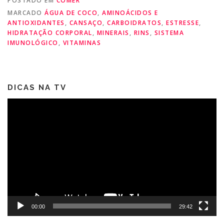
POSTADO EM
COMER
MARCADO
ÁGUA DE COCO
,
AMINOÁCIDOS E
ANTIOXIDANTES
,
CANSAÇO
,
CARBOIDRATOS
,
ESTRESSE
,
HIDRATAÇÃO CORPORAL
,
MINERAIS
,
RINS
,
SISTEMA
IMUNOLÓGICO
,
VITAMINAS
DICAS NA TV
Tocador
de
vídeo
00:00
29:42