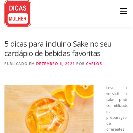
Pular
para
Menu
o
conteúdo
5 dicas para incluir o Sake no seu
cardápio de bebidas favoritas
PUBLICADO EM
DEZEMBRO 6, 2021
POR
CARLOS
Leve e
versátil, o
sake pode
ser utilizado
na
preparação
de
diferentes