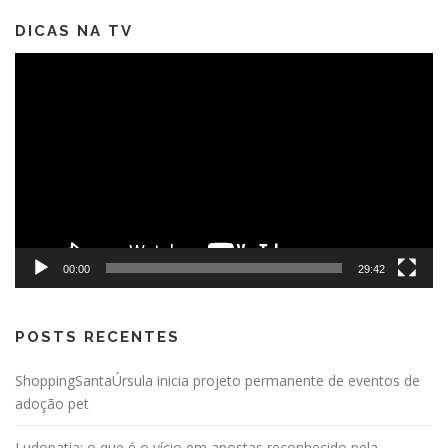
DICAS NA TV
Tocador
de
vídeo
00:00
29:42
POSTS RECENTES
ShoppingSantaÚrsula inicia projeto permanente de eventos de
adoção pet
Ludopatia: o que é o vício em apostas reconhecido pela