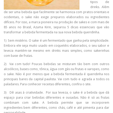
tipos de
drinks. Além
de ser uma bebida que facilmente se harmoniza com pratos orientais e
ocidentais, o sake não exige preparos elaborados ou ingredientes
difíceis. Por isso, a marca pioneira na produção de sakes e com mais de
85 anos no Brasil, Azuma Kirin, separou 5 dicas essenciais que vão
transformar a bebida fermentada na sua nova bebida queridinha.
1) Sem mistério. O sake é um fermentado que ganha pela simplicidade.
Embora ele seja muito usado em coquetéis elaborados, o seu sabor e
leveza mantém-se mesmo em drinks mais simples, como sakerinhas
com base de frutas.
2) Vai com tudo! Poucas bebidas se misturam tão bem com outros
alcoólicos, bases como, tônica, água com gás ou frutas e xaropes, como
o sake. Não é por menos que a bebida fermentada é queridinha nos
principais bares da capital paulista. Vai com tudo e agrada a todos os
paladares. Para conhecer receitas diferentes, confira o site.
3) Dê asas à criatividade. Por sua leveza, o sake é a bebida que dá
espaço para criar bebidas diferentes e ousadas. Não é só as frutas
combinam com sake. A bebida permite que se incorporem
ingredientes bem diferentes, como chás, café e até pimenta para dar
personalidade.