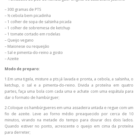
– 300 gramas de PTS
– ½ cebola bem picadinha
– 1 colher de sopa de salsinha picada
– 1 colher de sobremesa de ketchup
– 1 tomate cortado em rodelas
– Queijo vegano
– Maionese ou requeijão
– Sal e pimenta-do-reino a gosto
– Azeite
Modo de preparo:
1.Em uma tigela, misture a pts já lavada e pronta, a cebola, a salsinha, o
ketchup, o sal e a pimenta-do-reino. Divida a proteína em quatro
partes, faça uma bola com cada uma e achate com uma espátula para
dar o formato de hambúrguer;
2.Coloque os hambúrgueres em uma assadeira untada e regue com um
fio de azeite. Leve ao forno médio preaquecido por cerca de 10
minutos, virando na metade do tempo para dourar dos dois lados.
Quando estiver no ponto, acrescente o queijo em cima da proteína
para derreter;