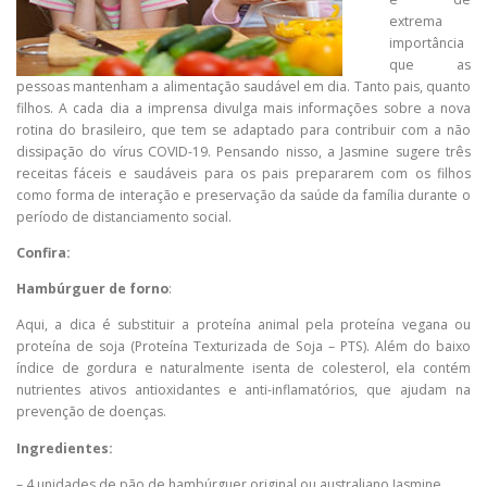
extrema
importância
que as
pessoas mantenham a alimentação saudável em dia. Tanto pais, quanto
filhos. A cada dia a imprensa divulga mais informações sobre a nova
rotina do brasileiro, que tem se adaptado para contribuir com a não
dissipação do vírus COVID-19. Pensando nisso, a Jasmine sugere três
receitas fáceis e saudáveis para os pais prepararem com os filhos
como forma de interação e preservação da saúde da família durante o
período de distanciamento social.
Confira:
Hambúrguer de forno
:
Aqui, a dica é substituir a proteína animal pela proteína vegana ou
proteína de soja (Proteína Texturizada de Soja – PTS). Além do baixo
índice de gordura e naturalmente isenta de colesterol, ela contém
nutrientes ativos antioxidantes e anti-inflamatórios, que ajudam na
prevenção de doenças.
Ingredientes:
– 4 unidades de pão de hambúrguer original ou australiano Jasmine