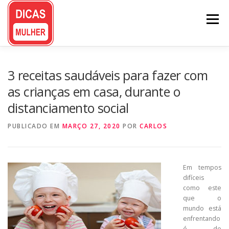
Pular
para
Menu
o
conteúdo
3 receitas saudáveis para fazer com
as crianças em casa, durante o
distanciamento social
PUBLICADO EM
MARÇO 27, 2020
POR
CARLOS
Em tempos
difíceis
como este
que o
mundo está
enfrentando
é de