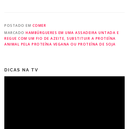
POSTADO EM
COMER
MARCADO
HAMBÚRGUERES EM UMA ASSADEIRA UNTADA E
REGUE COM UM FIO DE AZEITE
,
SUBSTITUIR A PROTEÍNA
ANIMAL PELA PROTEÍNA VEGANA OU PROTEÍNA DE SOJA
DICAS NA TV
Tocador
de
vídeo