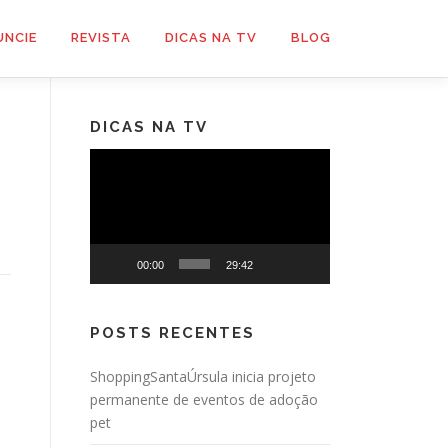
UNCIE
REVISTA
DICAS NA TV
BLOG
DICAS NA TV
Tocador
de
vídeo
00:00
29:42
POSTS RECENTES
ShoppingSantaÚrsula inicia projeto
permanente de eventos de adoção
pet