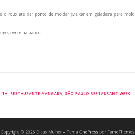
.
unte o roux até dar ponto de moldar (Deixar em geladeira para mold
rigo, ovo e na panco.
EITA
,
RESTAURANTE MANGABA
,
SÃO PAULO RESTAURANT WEEK
Copyright © 2026 Dicas Mulher
–
Tema
OnePress
por FameThemes