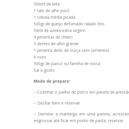
500ml de leite
1 talo de alho poró
1 cebola média picada
500gr de queijo defumado ralado fino
50ml de azeite extra virgem
4 pimentas de cheiro
5 dentes de alho grande
1 pimenta dedo de moça sem sementes
6 ovos
300gr de panco ou farinha de rosca
Sal a gosto
Modo de preparo:
– Cozinhar o joelho de porco em panela de pressã
– Desfiar bem e reservar
– Derreter a manteiga em uma panela, acrescenta
engrossar até ficar em ponto de pasta, reservar.