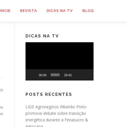
UNCIE
REVISTA
DICAS NA TV
BLOG
DICAS NA TV
Tocador
de
vídeo
00:00
29:42
is
POSTS RECENTES
LIDE Agronegócio Ribeirão Preto
ão
promove debate sobre transição
mo
energética durante a Fenasucro &
Agrocana