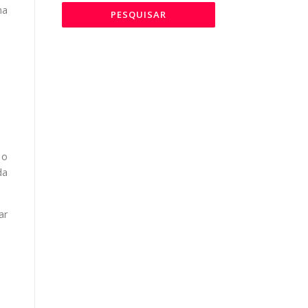
na
 o
da
ar