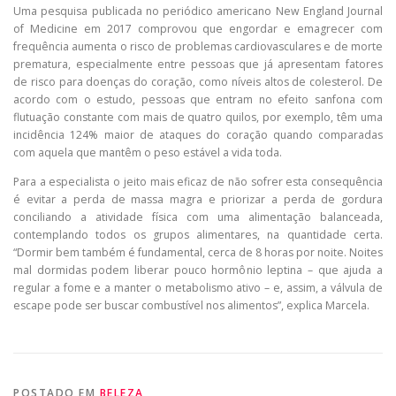
Uma pesquisa publicada no periódico americano New England Journal
of Medicine em 2017 comprovou que engordar e emagrecer com
frequência aumenta o risco de problemas cardiovasculares e de morte
prematura, especialmente entre pessoas que já apresentam fatores
de risco para doenças do coração, como níveis altos de colesterol. De
acordo com o estudo, pessoas que entram no efeito sanfona com
flutuação constante com mais de quatro quilos, por exemplo, têm uma
incidência 124% maior de ataques do coração quando comparadas
com aquela que mantêm o peso estável a vida toda.
Para a especialista o jeito mais eficaz de não sofrer esta consequência
é evitar a perda de massa magra e priorizar a perda de gordura
conciliando a atividade física com uma alimentação balanceada,
contemplando todos os grupos alimentares, na quantidade certa.
“Dormir bem também é fundamental, cerca de 8 horas por noite. Noites
mal dormidas podem liberar pouco hormônio leptina – que ajuda a
regular a fome e a manter o metabolismo ativo – e, assim, a válvula de
escape pode ser buscar combustível nos alimentos”, explica Marcela.
POSTADO EM
BELEZA