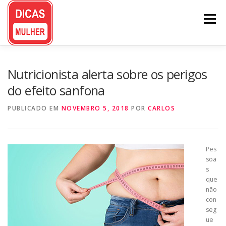
Pular
para
Menu
o
conteúdo
Nutricionista alerta sobre os perigos
do efeito sanfona
PUBLICADO EM
NOVEMBRO 5, 2018
POR
CARLOS
Pes
soa
s
que
não
con
seg
ue