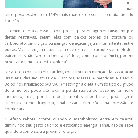
m
man
ter o peso estável tem 124% mais chances de sofrer com ataques do
coração
É comum que as pessoas com pressa para emagrecer busquem por
dietas restritivas, sejam elas com baixos teores de gordura ou
carboidrato, diminuição ou isenção de açúcar, jejum intermitente, entre
outras. Mas se engana quem acha que esta é a solução! Estes métodos
extremistas não fazerem bem à saúde e, como consequência, podem
produzir o famoso “efeito sanfona”.
De acordo com Marcela Tardioli, consultora em nutrição da Associação
Brasileira das Indústrias de Biscoitos, Massas Alimentícias e Pães &
Bolos Industrializados (ABIMAPI) “restringir a dieta a um só tipo ou grupo
de alimentos pode até levar à perda rápida de peso no primeiro
momento, mas, por falta de nutrientes importantes, pode gerar
sintomas como fraqueza, mal estar, alterações na pressão e
hormonais”.
O efeito rebote ocorre quando o metabolismo entre em “alerta”
diminuindo seu gasto calórico e estocando energia, afinal, não se sabe
quando e como será a próxima refeição.