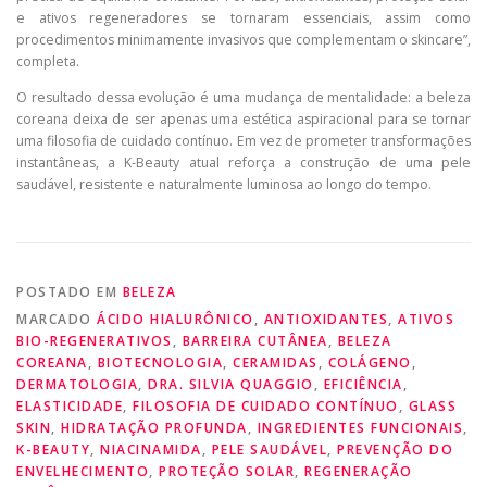
e ativos regeneradores se tornaram essenciais, assim como
procedimentos minimamente invasivos que complementam o skincare”,
completa.
O resultado dessa evolução é uma mudança de mentalidade: a beleza
coreana deixa de ser apenas uma estética aspiracional para se tornar
uma filosofia de cuidado contínuo. Em vez de prometer transformações
instantâneas, a K-Beauty atual reforça a construção de uma pele
saudável, resistente e naturalmente luminosa ao longo do tempo.
POSTADO EM
BELEZA
MARCADO
ÁCIDO HIALURÔNICO
,
ANTIOXIDANTES
,
ATIVOS
BIO-REGENERATIVOS
,
BARREIRA CUTÂNEA
,
BELEZA
COREANA
,
BIOTECNOLOGIA
,
CERAMIDAS
,
COLÁGENO
,
DERMATOLOGIA
,
DRA. SILVIA QUAGGIO
,
EFICIÊNCIA
,
ELASTICIDADE
,
FILOSOFIA DE CUIDADO CONTÍNUO
,
GLASS
SKIN
,
HIDRATAÇÃO PROFUNDA
,
INGREDIENTES FUNCIONAIS
,
K-BEAUTY
,
NIACINAMIDA
,
PELE SAUDÁVEL
,
PREVENÇÃO DO
ENVELHECIMENTO
,
PROTEÇÃO SOLAR
,
REGENERAÇÃO