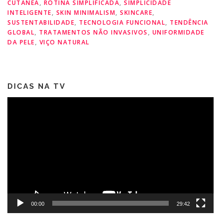
CUTÂNEA
,
ROTINA SIMPLIFICADA
,
SIMPLICIDADE
INTELIGENTE
,
SKIN MINIMALISM
,
SKINCARE
,
SUSTENTABILIDADE
,
TECNOLOGIA FUNCIONAL
,
TENDÊNCIA
GLOBAL
,
TRATAMENTOS NÃO INVASIVOS
,
UNIFORMIDADE
DA PELE
,
VIÇO NATURAL
DICAS NA TV
Tocador
de
vídeo
00:00
29:42