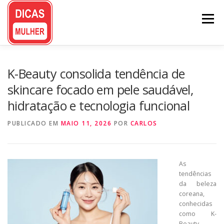
Pular
para
Menu
o
conteúdo
K-Beauty consolida tendência de
skincare focado em pele saudável,
hidratação e tecnologia funcional
PUBLICADO EM
MAIO 11, 2026
POR
CARLOS
As
tendências
da beleza
coreana,
conhecidas
como K-
Beauty,