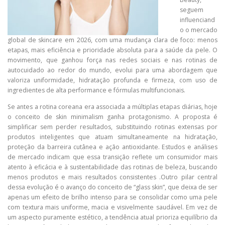
seguem
influenciand
o o mercado
global de skincare em 2026, com uma mudança clara de foco: menos
etapas, mais eficiência e prioridade absoluta para a saúde da pele. O
movimento, que ganhou força nas redes sociais e nas rotinas de
autocuidado ao redor do mundo, evolui para uma abordagem que
valoriza uniformidade, hidratação profunda e firmeza, com uso de
ingredientes de alta performance e fórmulas multifuncionais.
Se antes a rotina coreana era associada a múltiplas etapas diárias, hoje
o conceito de skin minimalism ganha protagonismo. A proposta é
simplificar sem perder resultados, substituindo rotinas extensas por
produtos inteligentes que atuam simultaneamente na hidratação,
proteção da barreira cutânea e ação antioxidante. Estudos e análises
de mercado indicam que essa transição reflete um consumidor mais
atento à eficácia e à sustentabilidade das rotinas de beleza, buscando
menos produtos e mais resultados consistentes .Outro pilar central
dessa evolução é o avanço do conceito de “glass skin”, que deixa de ser
apenas um efeito de brilho intenso para se consolidar como uma pele
com textura mais uniforme, macia e visivelmente saudável. Em vez de
um aspecto puramente estético, a tendência atual prioriza equilíbrio da