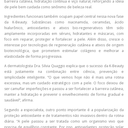
barreira cutânea, hidratação contínua e viço natural, reforçando a ideia
de pele bem cuidada como sinônimo de beleza real.
Ingredientes funcionais também ocupam papel central nessa nova fase
da K-Beauty. Substâncias como niacinamida, ceramidas, ácido
hialurônico, antioxidantes e ativos bio-regenerativos têm sido
amplamente incorporadas em séruns, hidratantes e máscaras, com
foco em reparar, proteger e fortalecer a pele. Além disso, cresce o
interesse por tecnologias de regeneração cutânea e ativos de origem
biotecnológica, que prometem estimular colágeno e melhorar a
elasticidade de forma progressiva.
A dermatologista Dra. Silvia Quaggio explica que o sucesso da K-Beauty
está justamente na combinação entre ciência, prevenção e
simplicidade inteligente. “O que vemos hoje não é mais uma rotina
excessiva, mas um cuidado estratégico com a pele. O foco deixou de
ser camuflar imperfeições e passou a ser fortalecer a barreira cutânea,
manter a hidratação e prevenir o envelhecimento de forma gradual e
saudável”, afirma.
Segundo a especialista, outro ponto importante é a popularização da
proteção antioxidante e de tratamentos não invasivos dentro da rotina
diária. “A pele passou a ser tratada como um organismo vivo que
precisa de equilíbrio constante. Por isso, antioxidantes, proteção solar