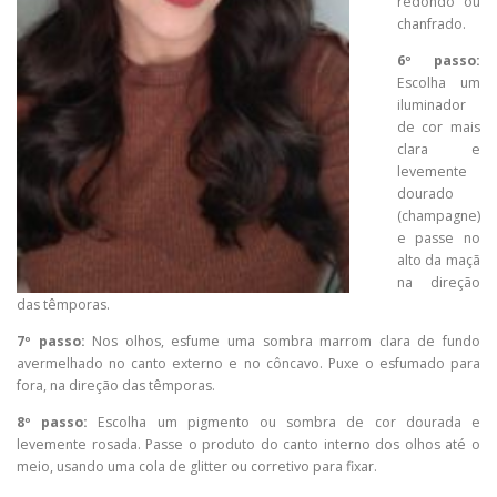
redondo ou
chanfrado.
6º passo:
Escolha um
iluminador
de cor mais
clara e
levemente
dourado
(champagne)
e passe no
alto da maçã
na direção
das têmporas.
7º passo:
Nos olhos, esfume uma sombra marrom clara de fundo
avermelhado no canto externo e no côncavo. Puxe o esfumado para
fora, na direção das têmporas.
8º passo:
Escolha um pigmento ou sombra de cor dourada e
levemente rosada. Passe o produto do canto interno dos olhos até o
meio, usando uma cola de glitter ou corretivo para fixar.