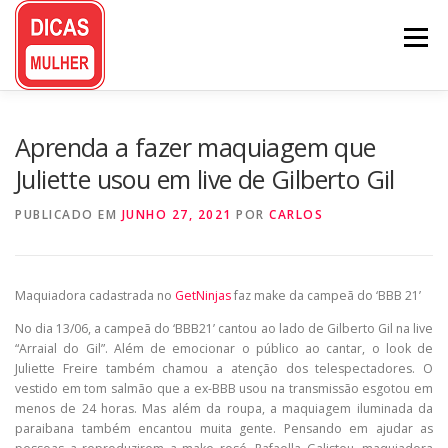
Pular
para
Menu
o
conteúdo
Aprenda a fazer maquiagem que
Juliette usou em live de Gilberto Gil
PUBLICADO EM
JUNHO 27, 2021
POR
CARLOS
Maquiadora cadastrada no
GetNinjas
faz make da campeã do ‘BBB 21’
No dia 13/06, a campeã do ‘BBB21’ cantou ao lado de Gilberto Gil na live
“Arraial do Gil”. Além de emocionar o público ao cantar, o look de
Juliette Freire também chamou a atenção dos telespectadores. O
vestido em tom salmão que a ex-BBB usou na transmissão esgotou em
menos de 24 horas. Mas além da roupa, a maquiagem iluminada da
paraibana também encantou muita gente. Pensando em ajudar as