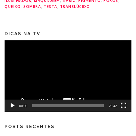
ILUMINADOR
,
MAQUIAGEM
,
NARIZ
,
PIGMENTO
,
POROS
,
QUEIXO
,
SOMBRA
,
TESTA
,
TRANSLÚCIDO
DICAS NA TV
Tocador
de
vídeo
00:00
29:42
POSTS RECENTES