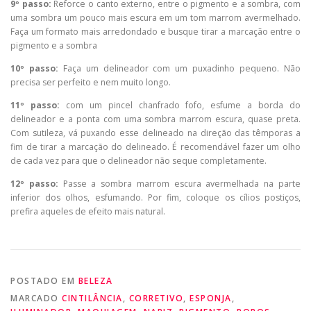
9º passo:
Reforce o canto externo, entre o pigmento e a sombra, com
uma sombra um pouco mais escura em um tom marrom avermelhado.
Faça um formato mais arredondado e busque tirar a marcação entre o
pigmento e a sombra
10º passo:
Faça um delineador com um puxadinho pequeno. Não
precisa ser perfeito e nem muito longo.
11º passo:
com um pincel chanfrado fofo, esfume a borda do
delineador e a ponta com uma sombra marrom escura, quase preta.
Com sutileza, vá puxando esse delineado na direção das têmporas a
fim de tirar a marcação do delineado. É recomendável fazer um olho
de cada vez para que o delineador não seque completamente.
12º passo:
Passe a sombra marrom escura avermelhada na parte
inferior dos olhos, esfumando. Por fim, coloque os cílios postiços,
prefira aqueles de efeito mais natural.
POSTADO EM
BELEZA
MARCADO
CINTILÂNCIA
,
CORRETIVO
,
ESPONJA
,