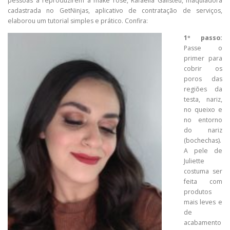
pessoas a reproduzirem a make rosé, Rafaella Galisteu, maquiadora
cadastrada no GetNinjas, aplicativo de contratação de serviços,
elaborou um tutorial simples e prático. Confira:
1º passo:
Passe o
primer para
cobrir os
poros das
regiões da
testa, nariz,
no queixo e
no entorno
do nariz
(bochechas).
A pele de
Juliette
costuma ser
feita com
produtos
mais leves e
de
acabamento