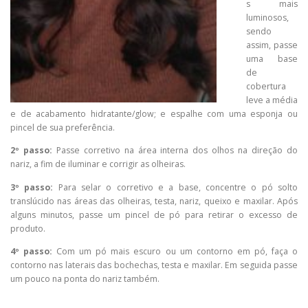
s mais
luminosos,
sendo
assim, passe
uma base
de
cobertura
leve a média
e de acabamento hidratante/glow; e espalhe com uma esponja ou
pincel de sua preferência.
2º passo:
Passe corretivo na área interna dos olhos na direção do
nariz, a fim de iluminar e corrigir as olheiras.
3º passo:
Para selar o corretivo e a base, concentre o pó solto
translúcido nas áreas das olheiras, testa, nariz, queixo e maxilar. Após
alguns minutos, passe um pincel de pó para retirar o excesso de
produto.
4º passo:
Com um pó mais escuro ou um contorno em pó, faça o
contorno nas laterais das bochechas, testa e maxilar. Em seguida passe
um pouco na ponta do nariz também.