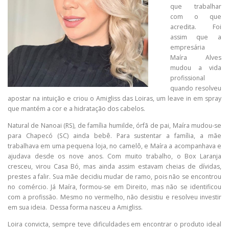
que trabalhar
com o que
acredita. Foi
assim que a
empresária
Maíra Alves
mudou a vida
profissional
quando resolveu
apostar na intuição e criou o Amigliss das Loiras, um leave in em spray
que mantém a cor e a hidratação dos cabelos.
Natural de Nanoai (RS), de família humilde, órfã de pai, Maíra mudou-se
para Chapecó (SC) ainda bebê. Para sustentar a família, a mãe
trabalhava em uma pequena loja, no camelô, e Maíra a acompanhava e
ajudava desde os nove anos. Com muito trabalho, o Box Laranja
cresceu, virou Casa Bó, mas ainda assim estavam cheias de dívidas,
prestes a falir. Sua mãe decidiu mudar de ramo, pois não se encontrou
no comércio. Já Maíra, formou-se em Direito, mas não se identificou
com a profissão. Mesmo no vermelho, não desistiu e resolveu investir
em sua ideia. Dessa forma nasceu a Amigliss.
Loira convicta, sempre teve dificuldades em encontrar o produto ideal