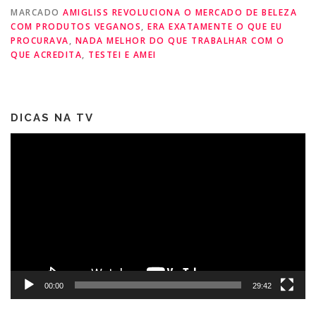
MARCADO
AMIGLISS REVOLUCIONA O MERCADO DE BELEZA
COM PRODUTOS VEGANOS
,
ERA EXATAMENTE O QUE EU
PROCURAVA
,
NADA MELHOR DO QUE TRABALHAR COM O
QUE ACREDITA
,
TESTEI E AMEI
DICAS NA TV
Tocador
de
vídeo
00:00
29:42