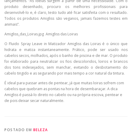
lançamentos. “As ideias surgem a partir de uma necessidade. Com o
produto desenhado, procuro os melhores profissionais para
desenvolvê-lo e, é claro, testo tudo até ficar satisfeita com o resultado.
Todos os produtos Amigliss são veganos, jamais fazemos testes em
animais”.
Amigliss_das_Loiras.jpg Amigliss das Loiras
O Fluido Spray Leave in Matizador Amigliss das Loiras é o único que
hidrata e matiza instantaneamente. Prático, pode ser usado nos
cabelos secos, molhados, após o banho de piscina e de mar. O produto
foi elaborado para neutralizar os fios descoloridos, loiros e brancos
dos tons indesejados, sem manchar, evitando o desbotamento do
cabelo tingido e as segurando por mais tempo a cor natural da tintura.
É ideal para passar antes de pentear, já que muitas loiras sofrem com
cabelos que quebram as pontas na hora de desembaraçar. A dica
Amigliss é passá-lo direto no cabelo ou na própria escova, pentear e
de pois deixar secar naturalmente.
POSTADO EM
BELEZA