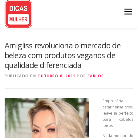
Pular
para
Menu
o
conteúdo
Amigliss revoluciona o mercado de
beleza com produtos veganos de
qualidade diferenciada
PUBLICADO EM
OUTUBRO 8, 2019
POR
CARLOS
Empresária
catarinense criou
leave in perfeito
para cabelos
loiros
Nada melhor do