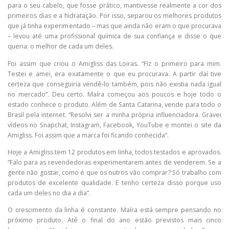
para o seu cabelo, que fosse prático, mantivesse realmente a cor dos
primeiros dias e a hidratação. Por isso, separou os melhores produtos
que já tinha experimentado – mas que ainda não eram o que procurava
– levou até uma profissional química de sua confiança e disse o que
queria: o melhor de cada um deles.
Foi assim que criou o Amigliss das Loiras. “Fiz o primeiro para mim.
Testei e amei, era exatamente o que eu procurava. A partir daí tive
certeza que conseguiria vendê-lo também, pois não existia nada igual
no mercado”. Deu certo. Maíra começou aos poucos e hoje todo o
estado conhece o produto. Além de Santa Catarina, vende para todo o
Brasil pela internet. “Resolvi ser a minha própria influenciadora. Gravei
vídeos no Snapchat, Instagram, Facebook, YouTube e montei o site da
Amigliss. Foi assim que a marca foi ficando conhecida”.
Hoje a Amigliss tem 12 produtos em linha, todos testados e aprovados.
“Falo para as revendedoras experimentarem antes de venderem. Se a
gente não gostar, como é que os outros vão comprar? Só trabalho com
produtos de excelente qualidade. E tenho certeza disso porque uso
cada um deles no dia a dia”.
O crescimento da linha é constante. Maíra está sempre pensando no
próximo produto. Até o final do ano estão previstos mais cinco