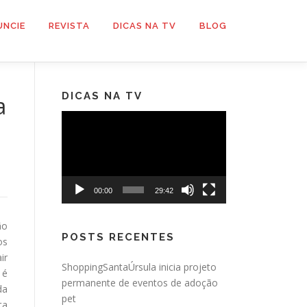
UNCIE
REVISTA
DICAS NA TV
BLOG
DICAS NA TV
a
Tocador
de
vídeo
00:00
29:42
ão
POSTS RECENTES
os
ir
ShoppingSantaÚrsula inicia projeto
 é
permanente de eventos de adoção
da
pet
ta