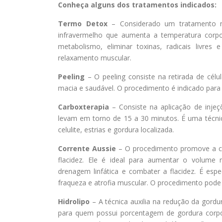
Conheça alguns dos tratamentos indicados:
Termo Detox
– Considerado um tratamento n
infravermelho que aumenta a temperatura corpor
metabolismo, eliminar toxinas, radicais livre
relaxamento muscular.
Peeling
– O peeling consiste na retirada de cél
macia e saudável. O procedimento é indicado para 
Carboxterapia
– Consiste na aplicação de injeç
levam em torno de 15 a 30 minutos. É uma técnica
celulite, estrias e gordura localizada.
Corrente Aussie
– O procedimento promove a cont
flacidez. Ele é ideal para aumentar o volume
drenagem linfática e combater a flacidez. É espe
fraqueza e atrofia muscular. O procedimento pode
Hidrolipo
– A técnica auxilia na redução da gordu
para quem possui porcentagem de gordura corpo