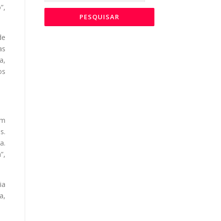
”,
de
as
a,
os
ém
s.
a.
”,
ia
a,