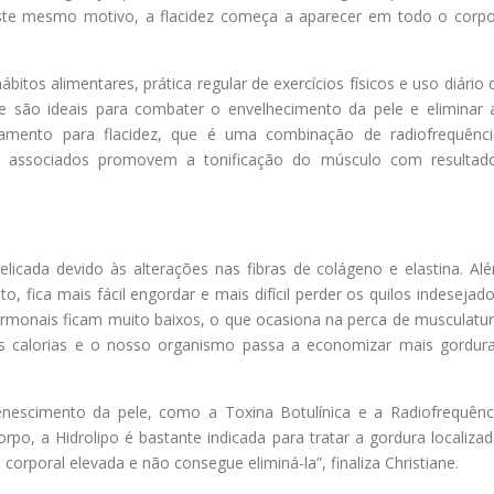
ste mesmo motivo, a flacidez começa a aparecer em todo o corpo
itos alimentares, prática regular de exercícios físicos e uso diário 
ue são ideais para combater o envelhecimento da pele e eliminar 
tamento para flacidez, que é uma combinação de radiofrequênci
do associados promovem a tonificação do músculo com resultad
elicada devido às alterações nas fibras de colágeno e elastina. Al
, fica mais fácil engordar e mais difícil perder os quilos indesejado
monais ficam muito baixos, o que ocasiona na perca de musculatur
calorias e o nosso organismo passa a economizar mais gordura
enescimento da pele, como a Toxina Botulínica e a Radiofrequênc
rpo, a Hidrolipo é bastante indicada para tratar a gordura localizad
rporal elevada e não consegue eliminá-la”, finaliza Christiane.