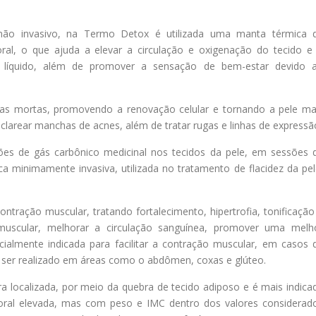
ão invasivo, na Termo Detox é utilizada uma manta térmica 
al, o que ajuda a elevar a circulação e oxigenação do tecido e
s e líquido, além de promover a sensação de bem-estar devido 
ulas mortas, promovendo a renovação celular e tornando a pele ma
clarear manchas de acnes, além de tratar rugas e linhas de expressã
ões de gás carbônico medicinal nos tecidos da pele, em sessões 
 minimamente invasiva, utilizada no tratamento de flacidez da pel
ração muscular, tratando fortalecimento, hipertrofia, tonificação
 muscular, melhorar a circulação sanguínea, promover uma melh
cialmente indicada para facilitar a contração muscular, em casos 
 ser realizado em áreas como o abdômen, coxas e glúteo.
ra localizada, por meio da quebra de tecido adiposo e é mais indica
ral elevada, mas com peso e IMC dentro dos valores considerad