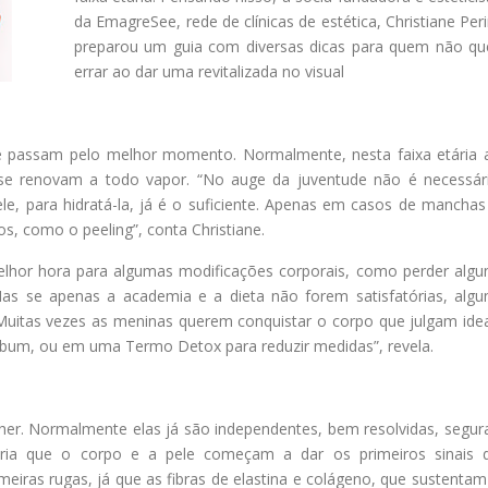
da EmagreSee, rede de clínicas de estética, Christiane Peri
preparou um guia com diversas dicas para quem não qu
errar ao dar uma revitalizada no visual
 passam pelo melhor momento. Normalmente, nesta faixa etária 
 se renovam a todo vapor. “No auge da juventude não é necessár
le, para hidratá-la, já é o suficiente. Apenas em casos de manchas
os, como o peeling”, conta Christiane.
elhor hora para algumas modificações corporais, como perder algu
Mas se apenas a academia e a dieta não forem satisfatórias, algu
uitas vezes as meninas querem conquistar o corpo que julgam idea
bum, ou em uma Termo Detox para reduzir medidas”, revela.
er. Normalmente elas já são independentes, bem resolvidas, segur
tária que o corpo e a pele começam a dar os primeiros sinais 
eiras rugas, já que as fibras de elastina e colágeno, que sustentam