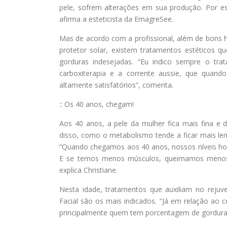
pele, sofrem alterações em sua produção. Por e
afirma a esteticista da EmagreSee.
Mas de acordo com a profissional, além de bons háb
protetor solar, existem tratamentos estéticos q
gorduras indesejadas. “Eu indico sempre o tra
carboxiterapia e a corrente aussie, que quan
altamente satisfatórios”, comenta.
:: Os 40 anos, chegam!
Aos 40 anos, a pele da mulher fica mais fina e d
disso, como o metabolismo tende a ficar mais lento
“Quando chegamos aos 40 anos, nossos níveis hor
E se temos menos músculos, queimamos menos 
explica Christiane.
Nesta idade, tratamentos que auxiliam no rejuv
Facial são os mais indicados. “Já em relação ao co
principalmente quem tem porcentagem de gordura co