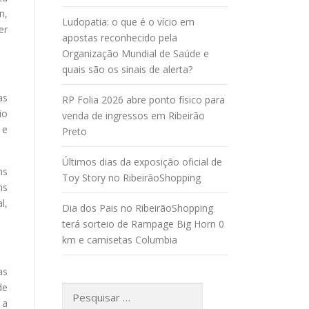
n,
Ludopatia: o que é o vício em
er
apostas reconhecido pela
Organização Mundial de Saúde e
quais são os sinais de alerta?
as
RP Folia 2026 abre ponto físico para
io
venda de ingressos em Ribeirão
 e
Preto
Últimos dias da exposição oficial de
ns
Toy Story no RibeirãoShopping
ns
l,
Dia dos Pais no RibeirãoShopping
terá sorteio de Rampage Big Horn 0
km e camisetas Columbia
as
de
Pesquisar
 a
por: