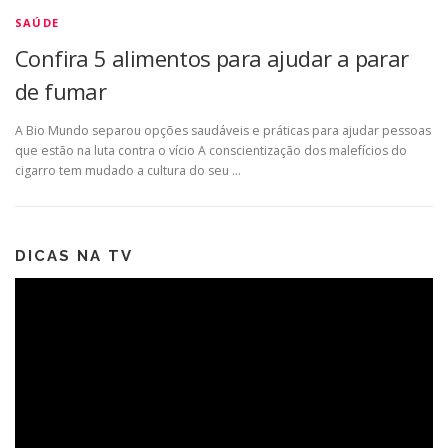
SAÚDE
Confira 5 alimentos para ajudar a parar
de fumar
A Bio Mundo separou opções saudáveis e práticas para ajudar pessoas
que estão na luta contra o vício A conscientização dos malefícios do
cigarro tem mudado a cultura do seu …
DICAS NA TV
Tocador
de
vídeo