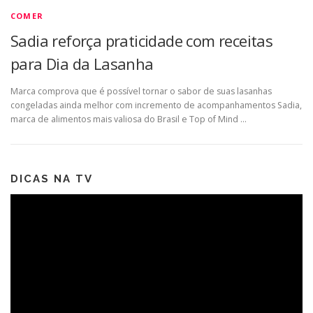
COMER
Sadia reforça praticidade com receitas
para Dia da Lasanha
Marca comprova que é possível tornar o sabor de suas lasanhas
congeladas ainda melhor com incremento de acompanhamentos Sadia,
marca de alimentos mais valiosa do Brasil e Top of Mind …
DICAS NA TV
Tocador
de
vídeo