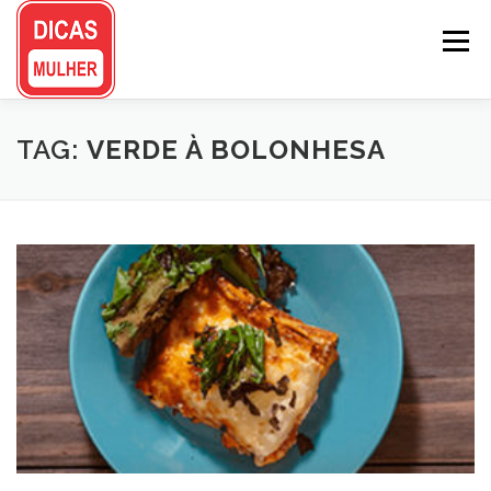
Pular
para
Menu
o
conteúdo
TAG:
VERDE À BOLONHESA