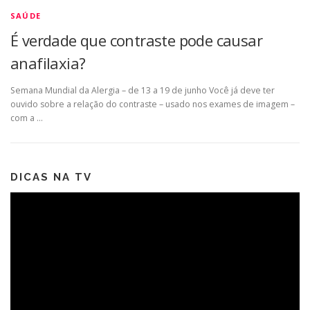
SAÚDE
É verdade que contraste pode causar
anafilaxia?
Semana Mundial da Alergia – de 13 a 19 de junho Você já deve ter
ouvido sobre a relação do contraste – usado nos exames de imagem –
com a …
DICAS NA TV
Tocador
de
vídeo