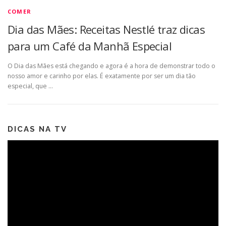
COMER
Dia das Mães: Receitas Nestlé traz dicas
para um Café da Manhã Especial
O Dia das Mães está chegando e agora é a hora de demonstrar todo o
nosso amor e carinho por elas. É exatamente por ser um dia tão
especial, que …
DICAS NA TV
Tocador
de
vídeo